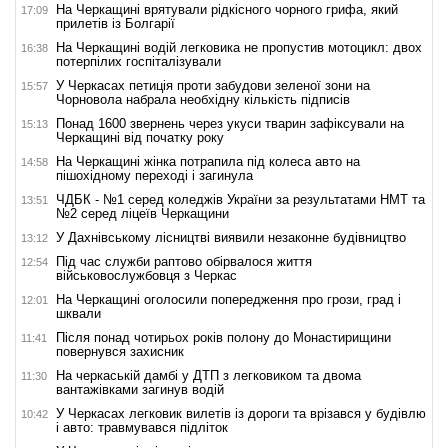
На Черкащині врятували рідкісного чорного грифа, який
17:09
прилетів із Болгарії
На Черкащині водій легковика не пропустив мотоцикл: двох
16:38
потерпілих госпіталізували
У Черкасах петиція проти забудови зеленої зони на
15:57
Чорновола набрала необхідну кількість підписів
Понад 1600 звернень через укуси тварин зафіксували на
15:13
Черкащині від початку року
На Черкащині жінка потрапила під колеса авто на
14:58
пішохідному переході і загинула
ЧДБК - №1 серед коледжів України за результатами НМТ та
13:51
№2 серед ліцеїв Черкащини
У Дахнівському лісництві виявили незаконне будівництво
13:12
Під час служби раптово обірвалося життя
12:54
військовослужбовця з Черкас
На Черкащині оголосили попередження про грози, град і
12:01
шквали
Після понад чотирьох років полону до Монастирищини
11:41
повернувся захисник
На черкаській дамбі у ДТП з легковиком та двома
11:30
вантажівками загинув водій
У Черкасах легковик вилетів із дороги та врізався у будівлю
10:42
і авто: травмувався підліток