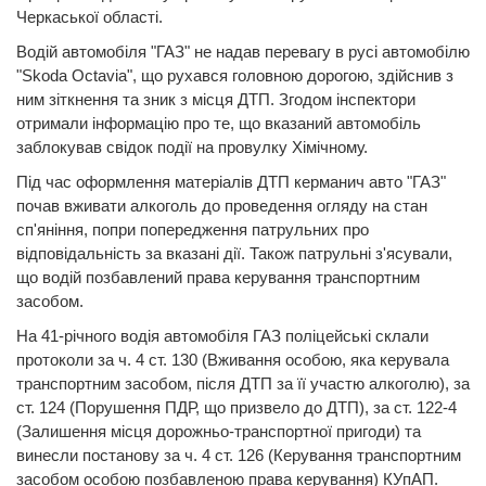
Черкаської області.
Водій автомобіля "ГАЗ" не надав перевагу в русі автомобілю
"Skoda Octavia", що рухався головною дорогою, здійснив з
ним зіткнення та зник з місця ДТП. Згодом інспектори
отримали інформацію про те, що вказаний автомобіль
заблокував свідок події на провулку Хімічному.
Під час оформлення матеріалів ДТП керманич авто "ГАЗ"
почав вживати алкоголь до проведення огляду на стан
сп'яніння, попри попередження патрульних про
відповідальність за вказані дії. Також патрульні з'ясували,
що водій позбавлений права керування транспортним
засобом.
На 41-річного водія автомобіля ГАЗ поліцейські склали
протоколи за ч. 4 ст. 130 (Вживання особою, яка керувала
транспортним засобом, після ДТП за її участю алкоголю), за
ст. 124 (Порушення ПДР, що призвело до ДТП), за ст. 122-4
(Залишення місця дорожньо-транспортної пригоди) та
винесли постанову за ч. 4 ст. 126 (Керування транспортним
засобом особою позбавленою права керування) КУпАП.