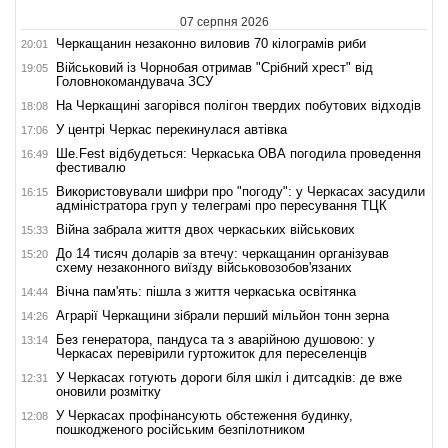
07 серпня 2026
Черкащанин незаконно виловив 70 кілограмів риби
20:01
Військовий із Чорнобая отримав "Срібний хрест" від
19:05
Головнокомандувача ЗСУ
На Черкащині загорівся полігон твердих побутових відходів
18:08
У центрі Черкас перекинулася автівка
17:06
Ше.Fest відбудеться: Черкаська ОВА погодила проведення
16:49
фестивалю
Використовували шифри про "погоду": у Черкасах засудили
16:15
адміністратора груп у телеграмі про пересування ТЦК
Війна забрала життя двох черкаських військових
15:33
До 14 тисяч доларів за втечу: черкащанин організував
15:20
схему незаконного виїзду військовозобов'язаних
Вічна пам'ять: пішла з життя черкаська освітянка
14:44
Аграрії Черкащини зібрали перший мільйон тонн зерна
14:26
Без генератора, пандуса та з аварійною душовою: у
13:14
Черкасах перевірили гуртожиток для переселенців
У Черкасах готують дороги біля шкіл і дитсадків: де вже
12:31
оновили розмітку
У Черкасах профінансують обстеження будинку,
12:08
пошкодженого російським безпілотником