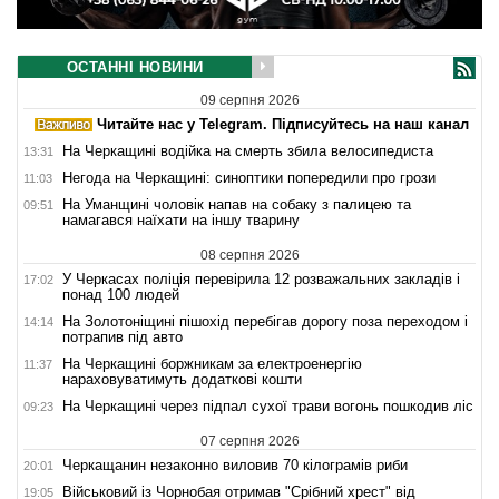
ОСТАННІ НОВИНИ
09 серпня 2026
Читайте нас у Telegram. Підписуйтесь на наш канал
На Черкащині водійка на смерть збила велосипедиста
13:31
Негода на Черкащині: синоптики попередили про грози
11:03
На Уманщині чоловік напав на собаку з палицею та
09:51
намагався наїхати на іншу тварину
08 серпня 2026
У Черкасах поліція перевірила 12 розважальних закладів і
17:02
понад 100 людей
На Золотоніщині пішохід перебігав дорогу поза переходом і
14:14
потрапив під авто
На Черкащині боржникам за електроенергію
11:37
нараховуватимуть додаткові кошти
На Черкащині через підпал сухої трави вогонь пошкодив ліс
09:23
07 серпня 2026
Черкащанин незаконно виловив 70 кілограмів риби
20:01
Військовий із Чорнобая отримав "Срібний хрест" від
19:05