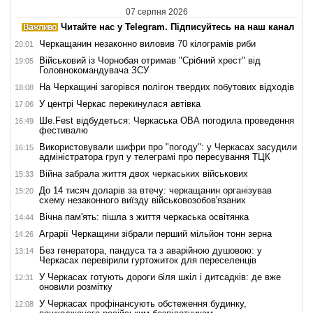
07 серпня 2026
Читайте нас у Telegram. Підписуйтесь на наш канал
Черкащанин незаконно виловив 70 кілограмів риби
20:01
Військовий із Чорнобая отримав "Срібний хрест" від
19:05
Головнокомандувача ЗСУ
На Черкащині загорівся полігон твердих побутових відходів
18:08
У центрі Черкас перекинулася автівка
17:06
Ше.Fest відбудеться: Черкаська ОВА погодила проведення
16:49
фестивалю
Використовували шифри про "погоду": у Черкасах засудили
16:15
адміністратора груп у телеграмі про пересування ТЦК
Війна забрала життя двох черкаських військових
15:33
До 14 тисяч доларів за втечу: черкащанин організував
15:20
схему незаконного виїзду військовозобов'язаних
Вічна пам'ять: пішла з життя черкаська освітянка
14:44
Аграрії Черкащини зібрали перший мільйон тонн зерна
14:26
Без генератора, пандуса та з аварійною душовою: у
13:14
Черкасах перевірили гуртожиток для переселенців
У Черкасах готують дороги біля шкіл і дитсадків: де вже
12:31
оновили розмітку
У Черкасах профінансують обстеження будинку,
12:08