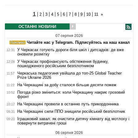
1
|
|
|
|
|
|
|
|
|
|
2
3
4
5
6
7
8
9
10
11
»
ОСТАННІ НОВИНИ
07 серпня 2026
Читайте нас у Telegram. Підписуйтесь на наш канал
У Черкасах готують дороги біля шкіл і дитсадків: де вже
12:31
оновили розмітку
У Черкасах профінансують обстеження будинку,
12:08
пошкодженого російським безпілотником
Черкаська педагогиня увійшла до топ-25 Global Teacher
11:57
Prize Ukraine 2026
На Черкащині за добу сталося більше десяти пожеж
11:22
Погода різко зміниться: коли Черкащину накриє грозовий
10:52
фронт
На Черкащині провели в останню путь прикордонника
10:17
На Черкащині сили ППО знищили російський безпілотник
09:31
Іграшковий завал: як очистити дитячу кімнату від мотлоху і
09:20
повернути витрачені гроші
06 серпня 2026