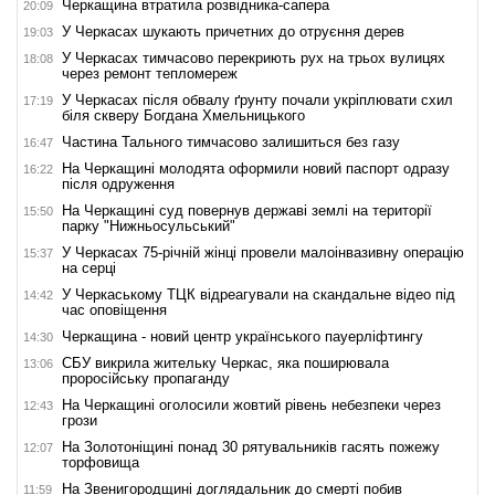
Черкащина втратила розвідника-сапера
20:09
У Черкасах шукають причетних до отруєння дерев
19:03
У Черкасах тимчасово перекриють рух на трьох вулицях
18:08
через ремонт тепломереж
У Черкасах після обвалу ґрунту почали укріплювати схил
17:19
біля скверу Богдана Хмельницького
Частина Тального тимчасово залишиться без газу
16:47
На Черкащині молодята оформили новий паспорт одразу
16:22
після одруження
На Черкащині суд повернув державі землі на території
15:50
парку "Нижньосульський"
У Черкасах 75-річній жінці провели малоінвазивну операцію
15:37
на серці
У Черкаському ТЦК відреагували на скандальне відео під
14:42
час оповіщення
Черкащина - новий центр українського пауерліфтингу
14:30
СБУ викрила жительку Черкас, яка поширювала
13:06
проросійську пропаганду
На Черкащині оголосили жовтий рівень небезпеки через
12:43
грози
На Золотоніщині понад 30 рятувальників гасять пожежу
12:07
торфовища
На Звенигородщині доглядальник до смерті побив
11:59