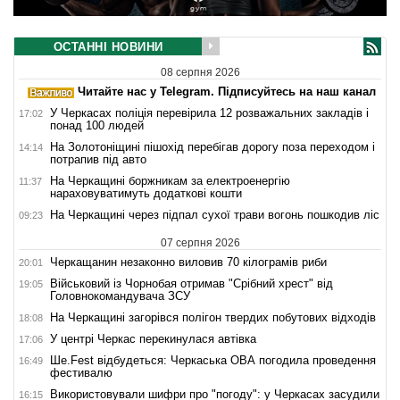
ОСТАННІ НОВИНИ
08 серпня 2026
Читайте нас у Telegram. Підписуйтесь на наш канал
У Черкасах поліція перевірила 12 розважальних закладів і
17:02
понад 100 людей
На Золотоніщині пішохід перебігав дорогу поза переходом і
14:14
потрапив під авто
На Черкащині боржникам за електроенергію
11:37
нараховуватимуть додаткові кошти
На Черкащині через підпал сухої трави вогонь пошкодив ліс
09:23
07 серпня 2026
Черкащанин незаконно виловив 70 кілограмів риби
20:01
Військовий із Чорнобая отримав "Срібний хрест" від
19:05
Головнокомандувача ЗСУ
На Черкащині загорівся полігон твердих побутових відходів
18:08
У центрі Черкас перекинулася автівка
17:06
Ше.Fest відбудеться: Черкаська ОВА погодила проведення
16:49
фестивалю
Використовували шифри про "погоду": у Черкасах засудили
16:15