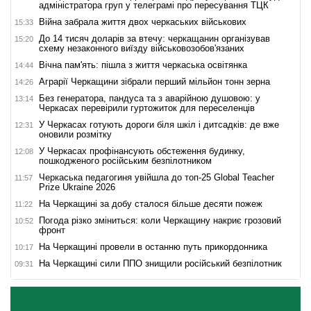
адміністратора груп у телеграмі про пересування ТЦК
Війна забрала життя двох черкаських військових
15:33
До 14 тисяч доларів за втечу: черкащанин організував
15:20
схему незаконного виїзду військовозобов'язаних
Вічна пам'ять: пішла з життя черкаська освітянка
14:44
Аграрії Черкащини зібрали перший мільйон тонн зерна
14:26
Без генератора, пандуса та з аварійною душовою: у
13:14
Черкасах перевірили гуртожиток для переселенців
У Черкасах готують дороги біля шкіл і дитсадків: де вже
12:31
оновили розмітку
У Черкасах профінансують обстеження будинку,
12:08
пошкодженого російським безпілотником
Черкаська педагогиня увійшла до топ-25 Global Teacher
11:57
Prize Ukraine 2026
На Черкащині за добу сталося більше десяти пожеж
11:22
Погода різко зміниться: коли Черкащину накриє грозовий
10:52
фронт
На Черкащині провели в останню путь прикордонника
10:17
На Черкащині сили ППО знищили російський безпілотник
09:31