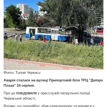
Фото: Типові Черкаси
Аварія сталася на вулиці Припортовій біля ТРЦ "Дніпро
Плаза" 24 серпня.
Про це
повідомили
у пресслужбі патрульної поліції
Черкаської області.
Відомо, що тролейбус збив електроопору та врізався у