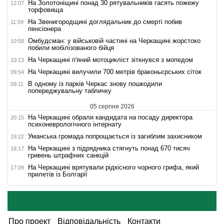
На Золотоніщині понад 30 рятувальників гасять пожежу
12:07
торфовища
На Звенигородщині доглядальник до смерті побив
11:59
пенсіонера
Омбудсман: у військовій частині на Черкащині жорстоко
10:58
побили мобілізованого бійця
На Черкащині п'яний мотоцикліст зіткнувся з мопедом
10:13
На Черкащині вилучили 700 метрів браконьєрських сіток
09:54
В одному із парків Черкас знову пошкодили
09:11
попереджувальну табличку
05 серпня 2026
На Черкащині обрали кандидата на посаду директора
20:15
психоневрологічного інтернату
Уманська громада попрощається із загиблим захисником
19:22
На Черкащині з підрядника стягнуть понад 670 тисяч
18:17
гривень штрафних санкцій
На Черкащині врятували рідкісного чорного грифа, який
17:09
прилетів із Болгарії
Про проект
Відповідальність
Контакти