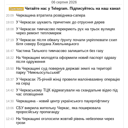
06 серпня 2026
Читайте нас у Telegram. Підписуйтесь на наш канал
Черкащина втратила розвідника-сапера
20:09
У Черкасах шукають причетних до отруєння дерев
19:03
У Черкасах тимчасово перекриють рух на трьох вулицях
18:08
через ремонт тепломереж
У Черкасах після обвалу ґрунту почали укріплювати схил
17:19
біля скверу Богдана Хмельницького
Частина Тального тимчасово залишиться без газу
16:47
На Черкащині молодята оформили новий паспорт одразу
16:22
після одруження
На Черкащині суд повернув державі землі на території
15:50
парку "Нижньосульський"
У Черкасах 75-річній жінці провели малоінвазивну операцію
15:37
на серці
У Черкаському ТЦК відреагували на скандальне відео під
14:42
час оповіщення
Черкащина - новий центр українського пауерліфтингу
14:30
СБУ викрила жительку Черкас, яка поширювала
13:06
проросійську пропаганду
На Черкащині оголосили жовтий рівень небезпеки через
12:43
грози