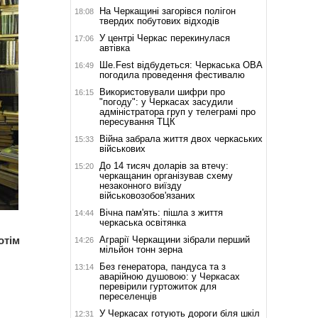
На Черкащині загорівся полігон
18:08
твердих побутових відходів
У центрі Черкас перекинулася
17:06
автівка
Ше.Fest відбудеться: Черкаська ОВА
16:49
погодила проведення фестивалю
Використовували шифри про
16:15
"погоду": у Черкасах засудили
адміністратора груп у телеграмі про
пересування ТЦК
Війна забрала життя двох черкаських
15:33
військових
До 14 тисяч доларів за втечу:
15:20
черкащанин організував схему
незаконного виїзду
військовозобов'язаних
Вічна пам'ять: пішла з життя
14:44
черкаська освітянка
Аграрії Черкащини зібрали перший
отім
14:26
мільйон тонн зерна
Без генератора, пандуса та з
13:14
аварійною душовою: у Черкасах
перевірили гуртожиток для
переселенців
У Черкасах готують дороги біля шкіл
12:31