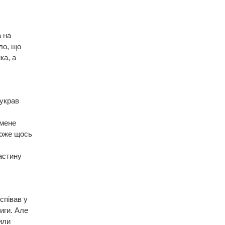
 на
ло, що
ка, а
 украв
 мене
може щось
астину
співав у
иги. Але
или