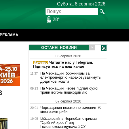
Субота, 8 серпня 2026
28°
РЕКЛАМА
ОСТАННІ НОВИНИ
08 серпня 2026
Читайте нас у Telegram.
Підписуйтесь на наш канал
На Черкащині боржникам за
11:37
електроенергію нараховуватимуть
додаткові кошти
На Черкащині через підпал сухої
09:23
в
трави вогонь пошкодив ліс
07 серпня 2026
Черкащанин незаконно виловив 70
20:01
кілограмів риби
Військовий із Чорнобая отримав
19:05
"Срібний хрест" від
Головнокомандувача ЗСУ