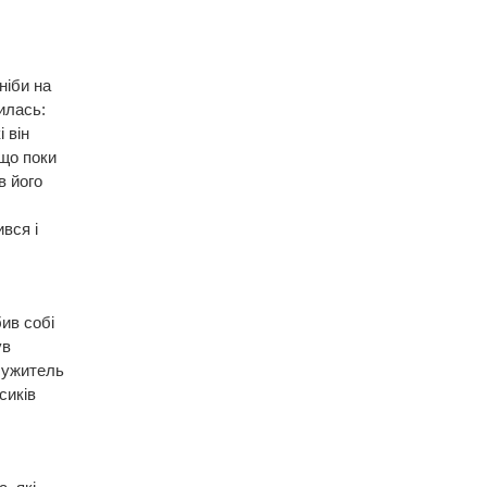
ніби на
рилась:
 він
 що поки
в його
вся і
ив собі
ув
служитель
сиків