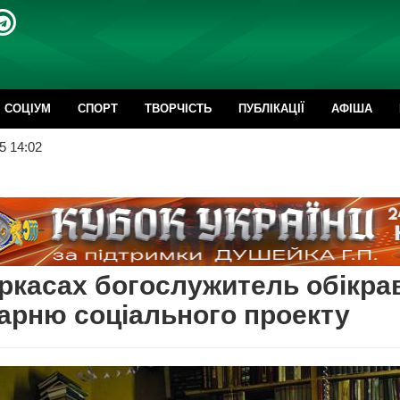
CОЦІУМ
СПОРТ
ТВОРЧІСТЬ
ПУБЛІКАЦІЇ
АФІША
5 14:02
ркасах богослужитель обікра
арню соціального проекту