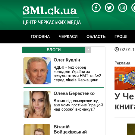
ГОЛОВНА
ЧЕРКАСИ
ОБЛАСТЬ
ГРОШІ
02.01.1
БЛОГИ
Олег Куклін
Реклама
ЧДБК - №1 серед
коледжів України за
результатами НМТ та №2
серед ліцеїв Черкащини
Олена Берестенко
У Че
Втома від саморозвитку,
книг
або чому постійне “працюй
над собою” виснажує?
Віталій
Войцехівський