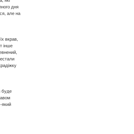
, які
упного дня
ся, але на
їх вкрав,
т інше
певнений,
рестали
крадіжку
й буде
лавом
-який