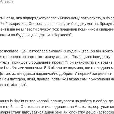
98 роках.
емінарію, яка підпорядковувалась Київському патріархату, а була
 Росії, закрили, а Святослав пішов звідти без документів. Зрозумі
ентів він не міг вести службу, тож працював помічником священи
рожем на будівництві церкви в Черкасах”.
розповідає, що Святослава вигнали із будівництва, бо він нібито
ектрогенератор вартістю тисячу доларів. Після цього інциденту
тель і прийшов у соціальний проект. “При знайомстві він вразив
тю і глибокими знаннями. Я б ніколи не подумав, що ця людина 
До того ж, він здався надзвичайно добрим. У перший же день він
 нам патефон, який, правда, потім же і вкрав сам, прихопивши ч
вок (сміється)”.
нання із будівництва чоловік влаштувався на роботу в собор, де 
ож в цей час Святослав активно допомагав Анатолію, сортував кн
нигарні стали відбуватися дивні речі, які спочатку дещо насторож