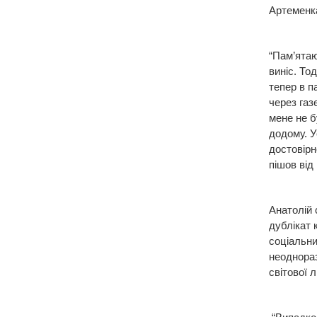
Артеменк
“Пам’ятаю
виніс. Тод
тепер в па
через газ
мене не б
додому. У
достовірн
пішов від 
Анатолій 
дублікат 
соціальни
неоднораз
світової л