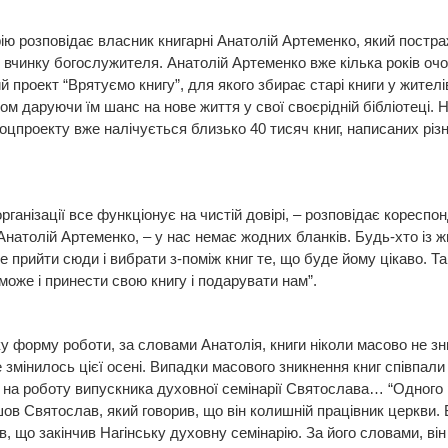
рію розповідає власник книгарні Анатолій Артеменко, який постр
 вчинку богослужителя. Анатолій Артеменко вже кілька років оч
й проект “Врятуємо книгу”, для якого збирає старі книги у жителів
ом даруючи їм шанс на нове життя у свої своєрідній бібліотеці. Н
соцпроекту вже налічується близько 40 тисяч книг, написаних різ
організації все функціонує на чистій довірі, – розповідає кореспо
Анатолій Артеменко, – у нас немає жодних бланків. Будь-хто із ж
е прийти сюди і вибрати з-поміж книг те, що буде йому цікаво. Т
може і принести свою книгу і подарувати нам”.
у форму роботи, за словами Анатолія, книги ніколи масово не зн
 змінилось цієї осені. Випадки масового зникнення книг співпали 
на роботу випускника духовної семінарії Святослава… “Одного 
ов Святослав, який говорив, що він колишній працівник церкви. 
в, що закінчив Нагінську духовну семінарію. За його словами, ві