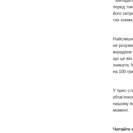
“Випадков
перед тим 
його затр
тих книжка
Найсмішні
не розумі
вкрадене 
що це він
зникати. 
на 100 гр
У прес-сл
обов’язко
нашому ви
момент.
Читайте 