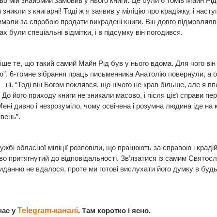
о мій знайомий замовив у нього книги. Це були 6 томів Майн Ріда
зникли з книгарні! Тоді ж я заявив у міліцію про крадіжку, і наст
имали за спробою продати викрадені книги. Він довго відмовлялв
х були спеціальні відмітки, і в підсумку він погодився.
ше те, що такий самий Майн Рід був у нього вдома. Для чого він 
ю”. 6-томне зібрання праць письменника Анатолію повернули, а о
– ні. “Тоді він Богом поклявся, що нічого не крав більше, але я в
. До його приходу книги не зникали масово, і після цієї справи пе
Мені дивно і незрозуміло, чому освічена і розумна людина іде на 
ивень”.
ужбі обласної міліції розповіли, що працюють за справою і краді
во притягнутий до відповідальності. Зв’язатися із самим Святос
данню не вдалося, проте ми готові вислухати його думку в будь
нас у
Telegram-каналі
. Там коротко і ясно.