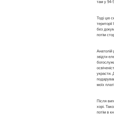
там у 94-
Тоді цю с
території
без докум
потім сто
Анатолій 
звідти ел
богослужи
освіченіс
украсти. 
подарував
моїх платі
Після виг
хорі. Так
потім в к