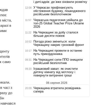
і дитсадків: де вже оновили розмітку
У Черкасах профінансують
12:08
аждав
обстеження будинку, пошкодженого
російським безпілотником
олює
Черкаська педагогиня увійшла до
 міста,
11:57
топ-25 Global Teacher Prize Ukraine
аразі в
2026
ними
На Черкащині за добу сталося
11:22
більше десяти пожеж
Погода різко зміниться: коли
10:52
Черкащину накриє грозовий фронт
На Черкащині провели в останню
10:17
нденту
путь прикордонника
ителів
На Черкащині сили ППО знищили
09:31
ак само
російський безпілотник
Іграшковий завал: як очистити
09:20
дитячу кімнату від мотлоху і
повернути витрачені гроші
икали.
06 серпня 2026
в часі з
Черкащина втратила розвідника-
20:09
сапера
разу до
Він
н навчався