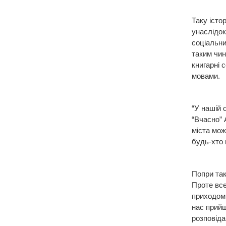
Таку істо
унаслідок
соціальни
таким чин
книгарні 
мовами.
“У нашій 
“Вчасно” 
міста мож
будь-хто 
Попри так
Проте все
приходом 
нас прийш
розповіда