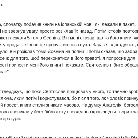
а.
, спочатку побачив книги на іспанській мові, які лежали в пакеті, 
і не звернув увагу, просто розіклав їх назад. Потім історія повто
кеті лежали 5 томів Єсєніна. Він мені сказав, що то його книги, які
ету продає. Я знов це пропустив повз вуха. Зараз я здогадуюсь,
уло, він розіклав томи Єсєніна на полиці і потім сказав, що забра
се ж для того, щоб переконатися в його правоті, я попросив для
ості принести мені його книги і показати. Святослав нібито образи
нас”.
стверджує, що поки Святослав працював у нього, то таємно зроб
ключа, яким потім і користувався, бо після того, як чоловік покин
й проект, книги стали зникати масово. На думку Анатолія, бого
ово проникав у його бібліотеку і неодмінно крав звідти твори кла
ітератури.