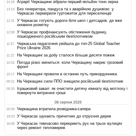
Аграрії Черкащини зібрали перший мільйон тонн зерна
14:26
Без генератора, пандуса та з аварійною душовою: у
13:14
Черкасах перевірили гуртожиток для переселенців
У Черкасах готують дороги біля шкіл і дитсадків: де вже
12:31
оновили розмітку
У Черкасах профінансують обстеження будинку,
12:08
пошкодженого російським безпілотником
Черкаська педагогиня увійшла до топ-25 Global Teacher
11:57
Prize Ukraine 2026
На Черкащині за добу сталося більше десяти пожеж
11:22
Погода різко зміниться: коли Черкащину накриє грозовий
10:52
фронт
На Черкащині провели в останню путь прикордонника
10:17
На Черкащині сили ППО знищили російський безпілотник
09:31
Іграшковий завал: як очистити дитячу кімнату від мотлоху і
09:20
повернути витрачені гроші
06 серпня 2026
Черкащина втратила розвідника-сапера
20:09
У Черкасах шукають причетних до отруєння дерев
19:03
У Черкасах тимчасово перекриють рух на трьох вулицях
18:08
через ремонт тепломереж