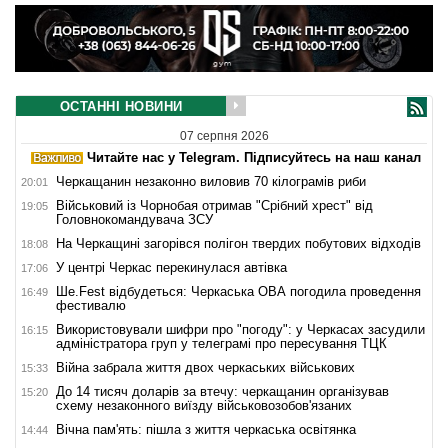
ОСТАННІ НОВИНИ
07 серпня 2026
Читайте нас у Telegram. Підписуйтесь на наш канал
Черкащанин незаконно виловив 70 кілограмів риби
20:01
Військовий із Чорнобая отримав "Срібний хрест" від
19:05
Головнокомандувача ЗСУ
На Черкащині загорівся полігон твердих побутових відходів
18:08
У центрі Черкас перекинулася автівка
17:06
Ше.Fest відбудеться: Черкаська ОВА погодила проведення
16:49
фестивалю
Використовували шифри про "погоду": у Черкасах засудили
16:15
адміністратора груп у телеграмі про пересування ТЦК
Війна забрала життя двох черкаських військових
15:33
До 14 тисяч доларів за втечу: черкащанин організував
15:20
схему незаконного виїзду військовозобов'язаних
Вічна пам'ять: пішла з життя черкаська освітянка
14:44