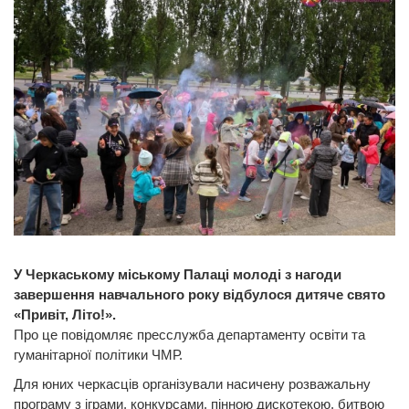
У Черкаському міському Палаці молоді з нагоди
завершення навчального року відбулося дитяче свято
«Привіт, Літо!».
Про це повідомляє пресслужба департаменту освіти та
гуманітарної політики ЧМР.
Для юних черкасців організували насичену розважальну
програму з іграми, конкурсами, пінною дискотекою, битвою