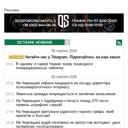
Реклама
ОСТАННІ НОВИНИ
06 серпня 2026
Читайте нас у Telegram. Підписуйтесь на наш канал
В одному із парків Черкас знову пошкодили
09:11
попереджувальну табличку
05 серпня 2026
На Черкащині обрали кандидата на посаду директора
20:15
психоневрологічного інтернату
Уманська громада попрощається із загиблим захисником
19:22
На Черкащині з підрядника стягнуть понад 670 тисяч
18:17
гривень штрафних санкцій
На Черкащині врятували рідкісного чорного грифа, який
17:09
прилетів із Болгарії
На Черкащині водій легковика не пропустив мотоцикл: двох
16:38
потерпілих госпіталізували