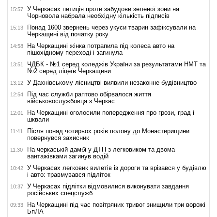
У Черкасах петиція проти забудови зеленої зони на
15:57
Чорновола набрала необхідну кількість підписів
Понад 1600 звернень через укуси тварин зафіксували на
15:13
Черкащині від початку року
На Черкащині жінка потрапила під колеса авто на
14:58
пішохідному переході і загинула
ЧДБК - №1 серед коледжів України за результатами НМТ та
13:51
№2 серед ліцеїв Черкащини
У Дахнівському лісництві виявили незаконне будівництво
13:12
Під час служби раптово обірвалося життя
12:54
військовослужбовця з Черкас
На Черкащині оголосили попередження про грози, град і
12:01
шквали
Після понад чотирьох років полону до Монастирищини
11:41
повернувся захисник
На черкаській дамбі у ДТП з легковиком та двома
11:30
вантажівками загинув водій
У Черкасах легковик вилетів із дороги та врізався у будівлю
10:42
і авто: травмувався підліток
У Черкасах підлітки відмовилися виконувати завдання
10:37
російських спецслужб
На Черкащині під час повітряних тривог знищили три ворожі
09:33
БпЛА