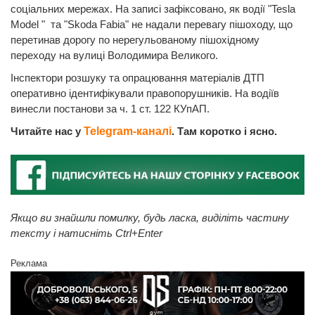
соціальних мережах. На записі зафіксовано, як водії "Tesla
Model " та "Skoda Fabia" не надали перевагу пішоходу, що
перетинав дорогу по нерегульованому пішохідному
переходу на вулиці Володимира Великого.
Інспектори розшуку та опрацювання матеріалів ДТП
оперативно ідентифікували правопорушників. На водіїв
винесли постанови за ч. 1 ст. 122 КУпАП.
Читайте нас у
Telegram-каналі
. Там коротко і ясно.
Якщо ви знайшли помилку, будь ласка, виділіть частину
тексту і натисніть Ctrl+Enter
Реклама