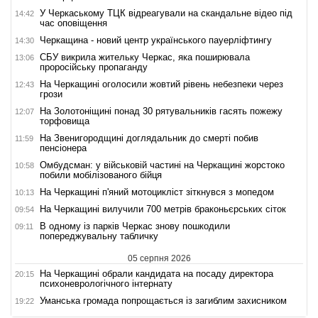
У Черкаському ТЦК відреагували на скандальне відео під
14:42
час оповіщення
Черкащина - новий центр українського пауерліфтингу
14:30
СБУ викрила жительку Черкас, яка поширювала
13:06
проросійську пропаганду
На Черкащині оголосили жовтий рівень небезпеки через
12:43
грози
На Золотоніщині понад 30 рятувальників гасять пожежу
12:07
торфовища
На Звенигородщині доглядальник до смерті побив
11:59
пенсіонера
Омбудсман: у військовій частині на Черкащині жорстоко
10:58
побили мобілізованого бійця
На Черкащині п'яний мотоцикліст зіткнувся з мопедом
10:13
На Черкащині вилучили 700 метрів браконьєрських сіток
09:54
В одному із парків Черкас знову пошкодили
09:11
попереджувальну табличку
05 серпня 2026
На Черкащині обрали кандидата на посаду директора
20:15
психоневрологічного інтернату
Уманська громада попрощається із загиблим захисником
19:22