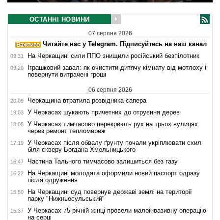
ОСТАННІ НОВИНИ
07 серпня 2026
Читайте нас у Telegram. Підписуйтесь на наш канал
На Черкащині сили ППО знищили російський безпілотник
09:31
Іграшковий завал: як очистити дитячу кімнату від мотлоху і
09:20
повернути витрачені гроші
06 серпня 2026
Черкащина втратила розвідника-сапера
20:09
У Черкасах шукають причетних до отруєння дерев
19:03
У Черкасах тимчасово перекриють рух на трьох вулицях
18:08
через ремонт тепломереж
У Черкасах після обвалу ґрунту почали укріплювати схил
17:19
біля скверу Богдана Хмельницького
Частина Тального тимчасово залишиться без газу
16:47
На Черкащині молодята оформили новий паспорт одразу
16:22
після одруження
На Черкащині суд повернув державі землі на території
15:50
парку "Нижньосульський"
У Черкасах 75-річній жінці провели малоінвазивну операцію
15:37
на серці