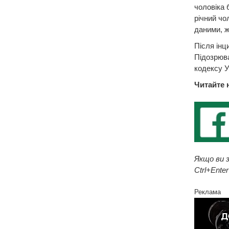
чоловіка 
річний чо
даними, ж
Після інц
Підозрюва
кодексу У
Читайте 
Якщо ви з
Ctrl+Enter
Реклама