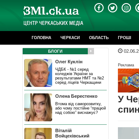
ГОЛОВНА
ЧЕРКАСИ
ОБЛАСТЬ
ГРОШІ
02.06.2
БЛОГИ
Олег Куклін
Реклама
ЧДБК - №1 серед
коледжів України за
результатами НМТ та №2
серед ліцеїв Черкащини
Олена Берестенко
У Че
Втома від саморозвитку,
спин
або чому постійне “працюй
над собою” виснажує?
Віталій
Войцехівський