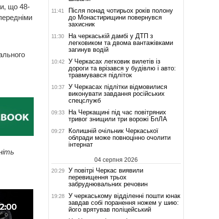
и, що 48-
Після понад чотирьох років полону
11:41
опередніми
до Монастирищини повернувся
захисник
На черкаській дамбі у ДТП з
11:30
легковиком та двома вантажівками
загинув водій
нального
У Черкасах легковик вилетів із
10:42
дороги та врізався у будівлю і авто:
травмувався підліток
У Черкасах підлітки відмовилися
10:37
виконувати завдання російських
спецслужб
На Черкащині під час повітряних
09:33
тривог знищили три ворожі БпЛА
Колишній очільник Черкаської
09:27
облради може повноцінно очолити
інтернат
ніть
04 серпня 2026
У повітрі Черкас виявили
20:29
перевищення трьох
забруднювальних речовин
У черкаському відділенні пошти юнак
19:28
завдав собі поранення ножем у шию:
його врятував поліцейський