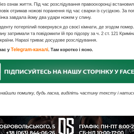
без ознак життя. Під час розслідування правоохоронці встановил
ловік отримав ножові поранення під час сварки із сусідкою. За п
інка завдала йому два удари ножем у спину.
иденту потерпілий повернувся до своєї кімнати, де згодом помер.
ну затримали та повідомили їй про підозру за ч. 2 ст. 121 Кримі
країни. Наразі триває досудове розслідування.
нас у
Telegram-каналі
. Там коротко і ясно.
найшли помилку, будь ласка, виділіть частину тексту і натис