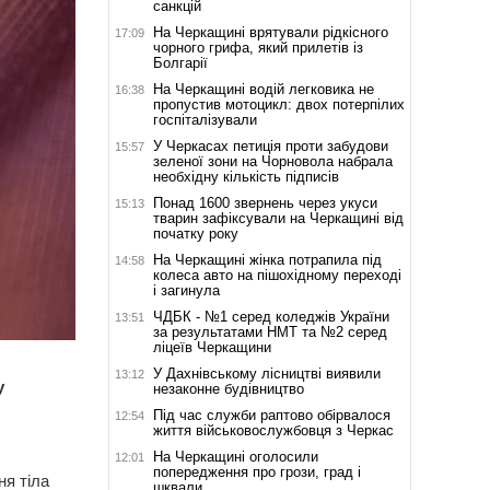
санкцій
На Черкащині врятували рідкісного
17:09
чорного грифа, який прилетів із
Болгарії
На Черкащині водій легковика не
16:38
пропустив мотоцикл: двох потерпілих
госпіталізували
У Черкасах петиція проти забудови
15:57
зеленої зони на Чорновола набрала
необхідну кількість підписів
Понад 1600 звернень через укуси
15:13
тварин зафіксували на Черкащині від
початку року
На Черкащині жінка потрапила під
14:58
колеса авто на пішохідному переході
і загинула
ЧДБК - №1 серед коледжів України
13:51
за результатами НМТ та №2 серед
ліцеїв Черкащини
У Дахнівському лісництві виявили
13:12
у
незаконне будівництво
Під час служби раптово обірвалося
12:54
життя військовослужбовця з Черкас
На Черкащині оголосили
12:01
попередження про грози, град і
ня тіла
шквали