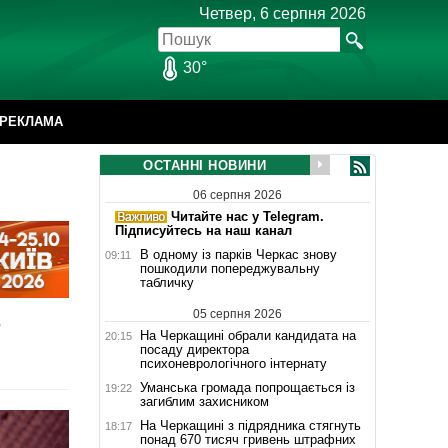
Четвер, 6 серпня 2026
30°
РЕКЛАМА
ОСТАННІ НОВИНИ
06 серпня 2026
Читайте нас у Telegram.
Підписуйтесь на наш канал
В одному із парків Черкас знову
09:11
пошкодили попереджувальну
табличку
в
05 серпня 2026
На Черкащині обрали кандидата на
20:15
посаду директора
психоневрологічного інтернату
Уманська громада попрощається із
19:22
загиблим захисником
На Черкащині з підрядника стягнуть
18:17
понад 670 тисяч гривень штрафних