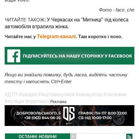
Фото - face_che
ЧИТАЙТЕ ТАКОЖ
: У Черкасах на "Митниці" під колеса
автомобіля втрапила жінка.
Читайте нас у
Telegram-каналі
. Там коротко і ясно.
Якщо ви знайшли помилку, будь ласка, виділіть частину
тексту і натисніть Ctrl+Enter
#ДТП
#аварія
#зіштовхнулися
#евакуатор
#легковик
#поліція
#протокол
Реклама
ОСТАННІ НОВИНИ