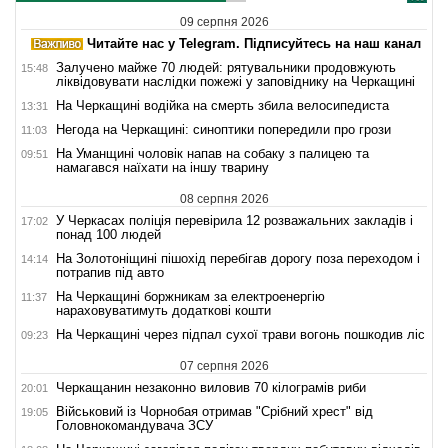
09 серпня 2026
Читайте нас у Telegram. Підписуйтесь на наш канал
Залучено майже 70 людей: рятувальники продовжують
15:48
ліквідовувати наслідки пожежі у заповіднику на Черкащині
На Черкащині водійка на смерть збила велосипедиста
13:31
Негода на Черкащині: синоптики попередили про грози
11:03
На Уманщині чоловік напав на собаку з палицею та
09:51
намагався наїхати на іншу тварину
08 серпня 2026
У Черкасах поліція перевірила 12 розважальних закладів і
17:02
понад 100 людей
На Золотоніщині пішохід перебігав дорогу поза переходом і
14:14
потрапив під авто
На Черкащині боржникам за електроенергію
11:37
нараховуватимуть додаткові кошти
На Черкащині через підпал сухої трави вогонь пошкодив ліс
09:23
07 серпня 2026
Черкащанин незаконно виловив 70 кілограмів риби
20:01
Військовий із Чорнобая отримав "Срібний хрест" від
19:05
Головнокомандувача ЗСУ