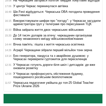
На Черкащині загорівся полігон твердих побутових відходів
18:08
У центрі Черкас перекинулася автівка
17:06
Ше.Fest відбудеться: Черкаська ОВА погодила проведення
16:49
фестивалю
Використовували шифри про "погоду": у Черкасах засудили
16:15
адміністратора груп у телеграмі про пересування ТЦК
Війна забрала життя двох черкаських військових
15:33
До 14 тисяч доларів за втечу: черкащанин організував
15:20
схему незаконного виїзду військовозобов'язаних
Вічна пам'ять: пішла з життя черкаська освітянка
14:44
Аграрії Черкащини зібрали перший мільйон тонн зерна
14:26
Без генератора, пандуса та з аварійною душовою: у
13:14
Черкасах перевірили гуртожиток для переселенців
У Черкасах готують дороги біля шкіл і дитсадків: де вже
12:31
оновили розмітку
У Черкасах профінансують обстеження будинку,
12:08
пошкодженого російським безпілотником
Черкаська педагогиня увійшла до топ-25 Global Teacher
11:57
Prize Ukraine 2026