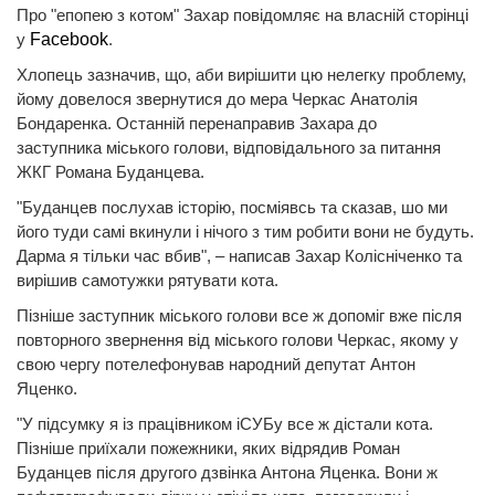
Про "епопею з котом" Захар повідомляє на власній сторінці
у
Facebook
.
Хлопець зазначив, що, аби вирішити цю нелегку проблему,
йому довелося звернутися до мера Черкас Анатолія
Бондаренка. Останній перенаправив Захара до
заступника міського голови, відповідального за питання
ЖКГ Романа Буданцева.
"Буданцев послухав історію, посміявсь та сказав, шо ми
його туди самі вкинули і нічого з тим робити вони не будуть.
Дарма я тільки час вбив", – написав Захар Колісніченко та
вирішив самотужки рятувати кота.
Пізніше заступник міського голови все ж допоміг вже після
повторного звернення від міського голови Черкас, якому у
свою чергу потелефонував народний депутат Антон
Яценко.
"У підсумку я із працівником іСУБу все ж дістали кота.
Пізніше приїхали пожежники, яких відрядив Роман
Буданцев після другого дзвінка Антона Яценка. Вони ж