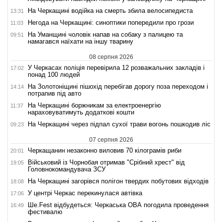
На Черкащині водійка на смерть збила велосипедиста
13:31
Негода на Черкащині: синоптики попередили про грози
11:03
На Уманщині чоловік напав на собаку з палицею та
09:51
намагався наїхати на іншу тварину
08 серпня 2026
У Черкасах поліція перевірила 12 розважальних закладів і
17:02
понад 100 людей
На Золотоніщині пішохід перебігав дорогу поза переходом і
14:14
потрапив під авто
На Черкащині боржникам за електроенергію
11:37
нараховуватимуть додаткові кошти
На Черкащині через підпал сухої трави вогонь пошкодив ліс
09:23
07 серпня 2026
Черкащанин незаконно виловив 70 кілограмів риби
20:01
Військовий із Чорнобая отримав "Срібний хрест" від
19:05
Головнокомандувача ЗСУ
На Черкащині загорівся полігон твердих побутових відходів
18:08
У центрі Черкас перекинулася автівка
17:06
Ше.Fest відбудеться: Черкаська ОВА погодила проведення
16:49
фестивалю