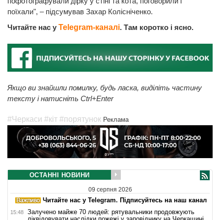
пофотографували дірку у стіні та кота, поговорили і
поїхали", – підсумував Захар Колісніченко.
Читайте нас у
Telegram-каналі
. Там коротко і ясно.
Якщо ви знайшли помилку, будь ласка, виділіть частину
тексту і натисніть Ctrl+Enter
#Черкаси
#кіт
#порятунок
Реклама
ОСТАННІ НОВИНИ
09 серпня 2026
Читайте нас у Telegram. Підписуйтесь на наш канал
Залучено майже 70 людей: рятувальники продовжують
15:48
ліквідовувати наслідки пожежі у заповіднику на Черкащині