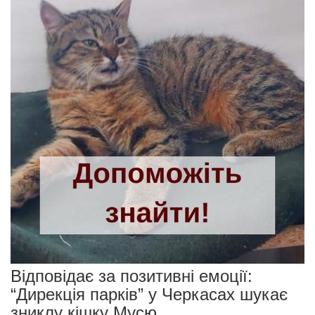
Відповідає за позитивні емоції:
“Дирекція парків” у Черкасах шукає
зниклу кішку Мусю