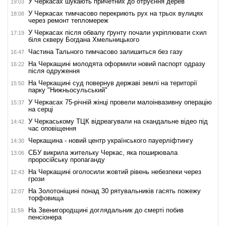
У Черкасах шукають причетних до отруєння дерев
19:03
У Черкасах тимчасово перекриють рух на трьох вулицях
18:08
через ремонт тепломереж
У Черкасах після обвалу ґрунту почали укріплювати схил
17:19
біля скверу Богдана Хмельницького
Частина Тального тимчасово залишиться без газу
16:47
На Черкащині молодята оформили новий паспорт одразу
16:22
після одруження
На Черкащині суд повернув державі землі на території
15:50
парку "Нижньосульський"
У Черкасах 75-річній жінці провели малоінвазивну операцію
15:37
на серці
У Черкаському ТЦК відреагували на скандальне відео під
14:42
час оповіщення
Черкащина - новий центр українського пауерліфтингу
14:30
СБУ викрила жительку Черкас, яка поширювала
13:06
проросійську пропаганду
На Черкащині оголосили жовтий рівень небезпеки через
12:43
грози
На Золотоніщині понад 30 рятувальників гасять пожежу
12:07
торфовища
На Звенигородщині доглядальник до смерті побив
11:59
пенсіонера