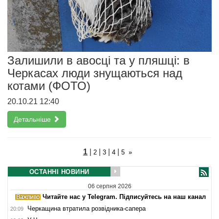
Залишили в авосці та у пляшці: в
Черкасах люди знущаються над
котами (ФОТО)
20.10.21 12:40
Детальніше
1
|
|
|
|
2
3
4
5
»
ОСТАННІ НОВИНИ
06 серпня 2026
Читайте нас у Telegram. Підписуйтесь на наш канал
Черкащина втратила розвідника-сапера
20:09