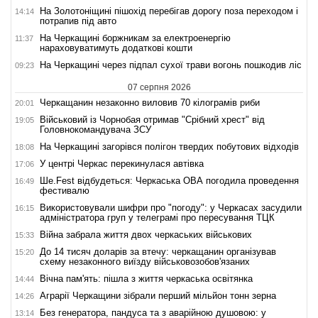
На Золотоніщині пішохід перебігав дорогу поза переходом і
14:14
потрапив під авто
На Черкащині боржникам за електроенергію
11:37
нараховуватимуть додаткові кошти
На Черкащині через підпал сухої трави вогонь пошкодив ліс
09:23
07 серпня 2026
Черкащанин незаконно виловив 70 кілограмів риби
20:01
Військовий із Чорнобая отримав "Срібний хрест" від
19:05
Головнокомандувача ЗСУ
На Черкащині загорівся полігон твердих побутових відходів
18:08
У центрі Черкас перекинулася автівка
17:06
Ше.Fest відбудеться: Черкаська ОВА погодила проведення
16:49
фестивалю
Використовували шифри про "погоду": у Черкасах засудили
16:15
адміністратора груп у телеграмі про пересування ТЦК
Війна забрала життя двох черкаських військових
15:33
До 14 тисяч доларів за втечу: черкащанин організував
15:20
схему незаконного виїзду військовозобов'язаних
Вічна пам'ять: пішла з життя черкаська освітянка
14:44
Аграрії Черкащини зібрали перший мільйон тонн зерна
14:26
Без генератора, пандуса та з аварійною душовою: у
13:14