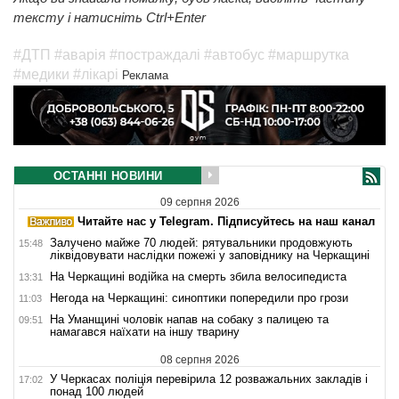
тексту і натисніть Ctrl+Enter
#ДТП
#аварія
#постраждалі
#автобус
#маршрутка
#медики
#лікарі
Реклама
ОСТАННІ НОВИНИ
09 серпня 2026
Читайте нас у Telegram. Підписуйтесь на наш канал
Залучено майже 70 людей: рятувальники продовжують
15:48
ліквідовувати наслідки пожежі у заповіднику на Черкащині
На Черкащині водійка на смерть збила велосипедиста
13:31
Негода на Черкащині: синоптики попередили про грози
11:03
На Уманщині чоловік напав на собаку з палицею та
09:51
намагався наїхати на іншу тварину
08 серпня 2026
У Черкасах поліція перевірила 12 розважальних закладів і
17:02
понад 100 людей