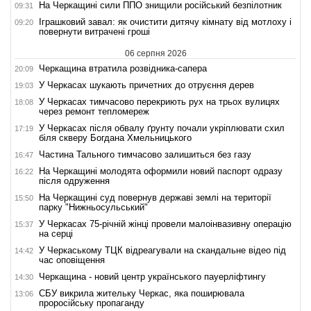
На Черкащині сили ППО знищили російський безпілотник
09:31
Іграшковий завал: як очистити дитячу кімнату від мотлоху і
09:20
повернути витрачені гроші
06 серпня 2026
Черкащина втратила розвідника-сапера
20:09
У Черкасах шукають причетних до отруєння дерев
19:03
У Черкасах тимчасово перекриють рух на трьох вулицях
18:08
через ремонт тепломереж
У Черкасах після обвалу ґрунту почали укріплювати схил
17:19
біля скверу Богдана Хмельницького
Частина Тального тимчасово залишиться без газу
16:47
На Черкащині молодята оформили новий паспорт одразу
16:22
після одруження
На Черкащині суд повернув державі землі на території
15:50
парку "Нижньосульський"
У Черкасах 75-річній жінці провели малоінвазивну операцію
15:37
на серці
У Черкаському ТЦК відреагували на скандальне відео під
14:42
час оповіщення
Черкащина - новий центр українського пауерліфтингу
14:30
СБУ викрила жительку Черкас, яка поширювала
13:06
проросійську пропаганду