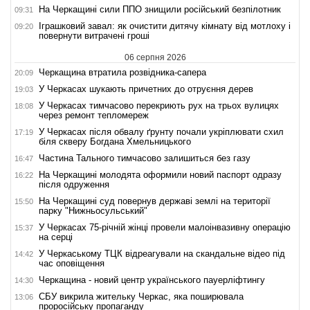
На Черкащині сили ППО знищили російський безпілотник
09:31
Іграшковий завал: як очистити дитячу кімнату від мотлоху і
09:20
повернути витрачені гроші
06 серпня 2026
Черкащина втратила розвідника-сапера
20:09
У Черкасах шукають причетних до отруєння дерев
19:03
У Черкасах тимчасово перекриють рух на трьох вулицях
18:08
через ремонт тепломереж
У Черкасах після обвалу ґрунту почали укріплювати схил
17:19
біля скверу Богдана Хмельницького
Частина Тального тимчасово залишиться без газу
16:47
На Черкащині молодята оформили новий паспорт одразу
16:22
після одруження
На Черкащині суд повернув державі землі на території
15:50
парку "Нижньосульський"
У Черкасах 75-річній жінці провели малоінвазивну операцію
15:37
на серці
У Черкаському ТЦК відреагували на скандальне відео під
14:42
час оповіщення
Черкащина - новий центр українського пауерліфтингу
14:30
СБУ викрила жительку Черкас, яка поширювала
13:06
проросійську пропаганду