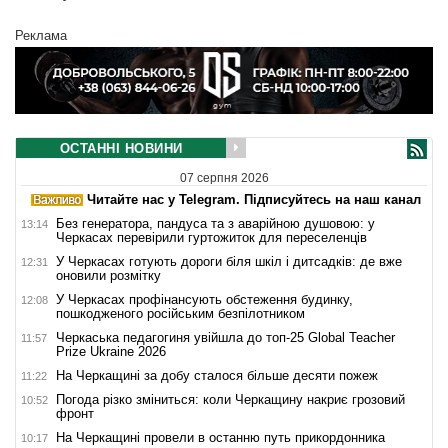
Реклама
ОСТАННІ НОВИНИ
07 серпня 2026
Читайте нас у Telegram. Підписуйтесь на наш канал
Без генератора, пандуса та з аварійною душовою: у
13:14
Черкасах перевірили гуртожиток для переселенців
У Черкасах готують дороги біля шкіл і дитсадків: де вже
12:31
оновили розмітку
У Черкасах профінансують обстеження будинку,
12:08
пошкодженого російським безпілотником
Черкаська педагогиня увійшла до топ-25 Global Teacher
11:57
Prize Ukraine 2026
На Черкащині за добу сталося більше десяти пожеж
11:22
Погода різко зміниться: коли Черкащину накриє грозовий
10:52
фронт
На Черкащині провели в останню путь прикордонника
10:17