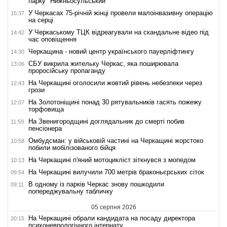
парку "Нижньосульський"
У Черкасах 75-річній жінці провели малоінвазивну операцію
15:37
на серці
У Черкаському ТЦК відреагували на скандальне відео під
14:42
час оповіщення
Черкащина - новий центр українського пауерліфтингу
14:30
СБУ викрила жительку Черкас, яка поширювала
13:06
проросійську пропаганду
На Черкащині оголосили жовтий рівень небезпеки через
12:43
грози
На Золотоніщині понад 30 рятувальників гасять пожежу
12:07
торфовища
На Звенигородщині доглядальник до смерті побив
11:59
пенсіонера
Омбудсман: у військовій частині на Черкащині жорстоко
10:58
побили мобілізованого бійця
На Черкащині п'яний мотоцикліст зіткнувся з мопедом
10:13
На Черкащині вилучили 700 метрів браконьєрських сіток
09:54
В одному із парків Черкас знову пошкодили
09:11
попереджувальну табличку
05 серпня 2026
На Черкащині обрали кандидата на посаду директора
20:15
психоневрологічного інтернату