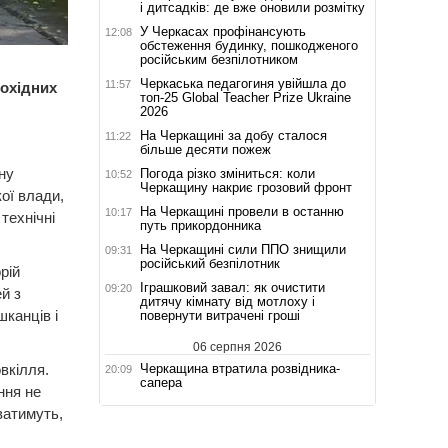
і дитсадків: де вже оновили розмітку
У Черкасах профінансують
12:08
обстеження будинку, пошкодженого
російським безпілотником
Черкаська педагогиня увійшла до
11:57
охідних
топ-25 Global Teacher Prize Ukraine
2026
На Черкащині за добу сталося
11:22
більше десяти пожеж
ну
Погода різко зміниться: коли
10:52
Черкащину накриє грозовий фронт
ої влади,
На Черкащині провели в останню
10:17
технічні
путь прикордонника
На Черкащині сили ППО знищили
09:31
російський безпілотник
рій
Іграшковий завал: як очистити
09:20
й з
дитячу кімнату від мотлоху і
шканців і
повернути витрачені гроші
06 серпня 2026
Черкащина втратила розвідника-
вкілля.
20:09
сапера
ння не
ватимуть,