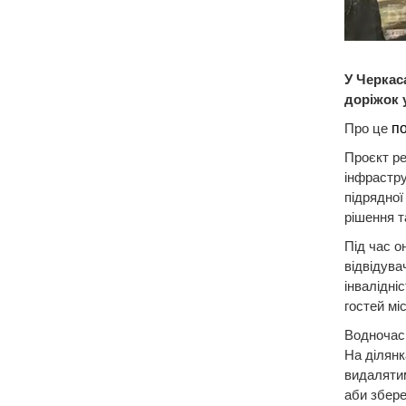
У Черкас
доріжок 
Про це
п
Проєкт ре
інфрастру
підрядної
рішення т
Під час о
відвідува
інвалідніс
гостей міс
Водночас 
На ділянк
видалятим
аби збере