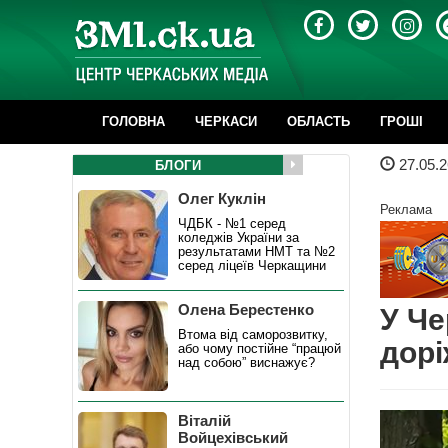
ГОЛОВНА
ЧЕРКАСИ
ОБЛАСТЬ
ГРОШІ
27.05.2
БЛОГИ
Олег Куклін
Реклама
ЧДБК - №1 серед
коледжів України за
результатами НМТ та №2
серед ліцеїв Черкащини
Олена Берестенко
У Че
Втома від саморозвитку,
дорі
або чому постійне “працюй
над собою” виснажує?
Віталій
Войцехівський