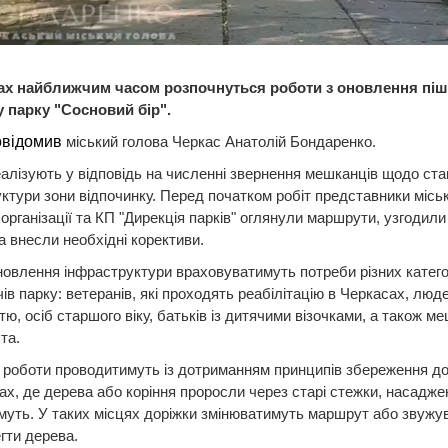
ах найближчим часом розпочнуться роботи з оновлення піш
у парку "Сосновий бір".
овідомив
міський голова Черкас Анатолій Бондаренко.
алізують у відповідь на численні звернення мешканців щодо ста
ктури зони відпочинку. Перед початком робіт представники міськ
 організації та КП "Дирекція парків" оглянули маршрути, узгодили 
а внесли необхідні корективи.
новлення інфраструктури враховуватимуть потреби різних катего
чів парку: ветеранів, які проходять реабілітацію в Черкасах, люде
тю, осіб старшого віку, батьків із дитячими візочками, а також ме
та.
роботи проводитимуть із дотриманням принципів збереження до
ах, де дерева або коріння проросли через старі стежки, насадже
уть. У таких місцях доріжки змінюватимуть маршрут або звужу
гти дерева.