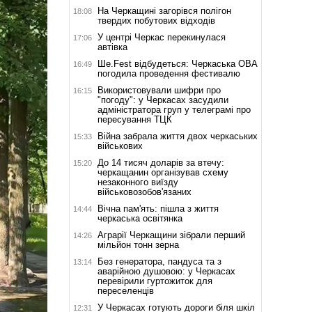
На Черкащині загорівся полігон
18:08
твердих побутових відходів
У центрі Черкас перекинулася
17:06
автівка
Ше.Fest відбудеться: Черкаська ОВА
16:49
погодила проведення фестивалю
Використовували шифри про
16:15
"погоду": у Черкасах засудили
адміністратора груп у телеграмі про
пересування ТЦК
Війна забрала життя двох черкаських
15:33
військових
До 14 тисяч доларів за втечу:
15:20
черкащанин організував схему
незаконного виїзду
військовозобов'язаних
Вічна пам'ять: пішла з життя
14:44
черкаська освітянка
Аграрії Черкащини зібрали перший
14:26
мільйон тонн зерна
Без генератора, пандуса та з
13:14
аварійною душовою: у Черкасах
перевірили гуртожиток для
переселенців
У Черкасах готують дороги біля шкіл
12:31