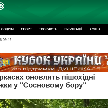
CОЦІУМ
СПОРТ
ТВОРЧІСТЬ
ПУБЛІКАЦІЇ
АФІША
6 09:49
ркасах оновлять пішохідні
жки у "Сосновому бору"