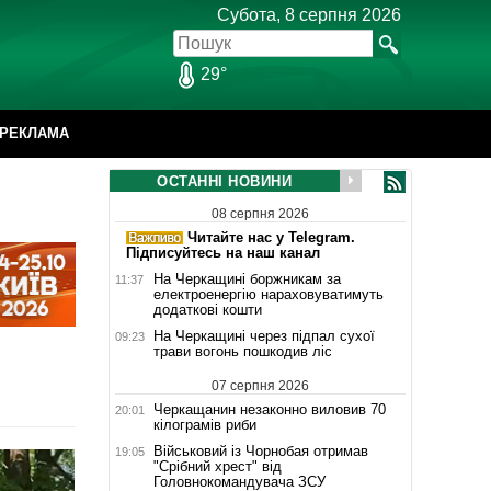
Субота, 8 серпня 2026
29°
РЕКЛАМА
ОСТАННІ НОВИНИ
08 серпня 2026
Читайте нас у Telegram.
Підписуйтесь на наш канал
На Черкащині боржникам за
11:37
електроенергію нараховуватимуть
додаткові кошти
На Черкащині через підпал сухої
09:23
трави вогонь пошкодив ліс
07 серпня 2026
Черкащанин незаконно виловив 70
20:01
кілограмів риби
Військовий із Чорнобая отримав
19:05
"Срібний хрест" від
Головнокомандувача ЗСУ