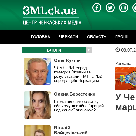
ГОЛОВНА
ЧЕРКАСИ
ОБЛАСТЬ
ГРОШІ
08.07.2
БЛОГИ
Олег Куклін
Реклама
ЧДБК - №1 серед
коледжів України за
результатами НМТ та №2
серед ліцеїв Черкащини
Олена Берестенко
У Че
Втома від саморозвитку,
марш
або чому постійне “працюй
над собою” виснажує?
Віталій
Войцехівський