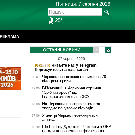
П'ятниця, 7 серпня 2026
25°
РЕКЛАМА
ОСТАННІ НОВИНИ
07 серпня 2026
Читайте нас у Telegram.
Підписуйтесь на наш канал
Черкащанин незаконно виловив 70
20:01
кілограмів риби
Військовий із Чорнобая отримав
19:05
"Срібний хрест" від
Головнокомандувача ЗСУ
На Черкащині загорівся полігон
18:08
твердих побутових відходів
У центрі Черкас перекинулася
17:06
автівка
Ше.Fest відбудеться: Черкаська ОВА
16:49
погодила проведення фестивалю