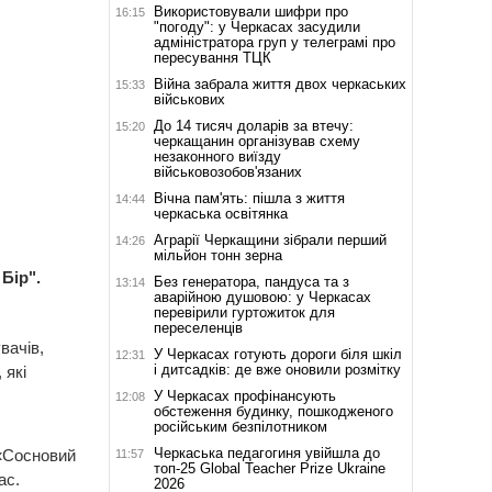
Використовували шифри про
16:15
"погоду": у Черкасах засудили
адміністратора груп у телеграмі про
пересування ТЦК
Війна забрала життя двох черкаських
15:33
військових
До 14 тисяч доларів за втечу:
15:20
черкащанин організував схему
незаконного виїзду
військовозобов'язаних
Вічна пам'ять: пішла з життя
14:44
черкаська освітянка
Аграрії Черкащини зібрали перший
14:26
мільйон тонн зерна
Бір".
Без генератора, пандуса та з
13:14
аварійною душовою: у Черкасах
перевірили гуртожиток для
переселенців
вачів,
У Черкасах готують дороги біля шкіл
12:31
і дитсадків: де вже оновили розмітку
 які
У Черкасах профінансують
12:08
обстеження будинку, пошкодженого
російським безпілотником
Черкаська педагогиня увійшла до
 «Сосновий
11:57
топ-25 Global Teacher Prize Ukraine
ас.
2026