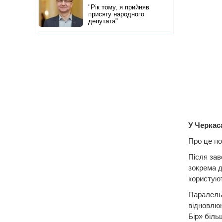
"Рік тому, я прийняв
присягу народного
депутата"
У Черкас
Про це по
Після зав
зокрема д
користуют
Паралель
відновлюю
Бір» біль