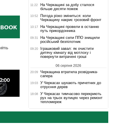
На Черкащині за добу сталося
11:22
більше десяти пожеж
Погода різко зміниться: коли
10:52
Черкащину накриє грозовий фронт
На Черкащині провели в останню
10:17
путь прикордонника
На Черкащині сили ППО знищили
09:31
російський безпілотник
ніть
Іграшковий завал: як очистити
09:20
дитячу кімнату від мотлоху і
повернути витрачені гроші
06 серпня 2026
Черкащина втратила розвідника-
20:09
сапера
У Черкасах шукають причетних до
19:03
отруєння дерев
У Черкасах тимчасово перекриють
18:08
рух на трьох вулицях через ремонт
тепломереж