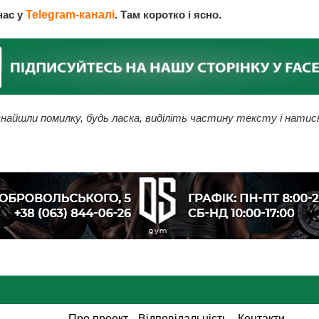
нас у
Telegram-каналі
. Там коротко і ясно.
найшли помилку, будь ласка, виділіть частину тексту і натис
Про проект
Відповідальність
Контакти