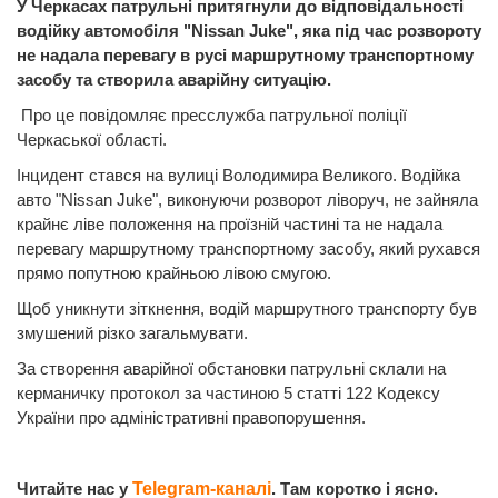
У Черкасах патрульні притягнули до відповідальності
водійку автомобіля "Nissan Juke", яка під час розвороту
не надала перевагу в русі маршрутному транспортному
засобу та створила аварійну ситуацію.
Про це повідомляє пресслужба патрульної поліції
Черкаської області.
Інцидент стався на вулиці Володимира Великого. Водійка
авто "Nissan Juke", виконуючи розворот ліворуч, не зайняла
крайнє ліве положення на проїзній частині та не надала
перевагу маршрутному транспортному засобу, який рухався
прямо попутною крайньою лівою смугою.
Щоб уникнути зіткнення, водій маршрутного транспорту був
змушений різко загальмувати.
За створення аварійної обстановки патрульні склали на
керманичку протокол за частиною 5 статті 122 Кодексу
України про адміністративні правопорушення.
Читайте нас у
Telegram-каналі
. Там коротко і ясно.