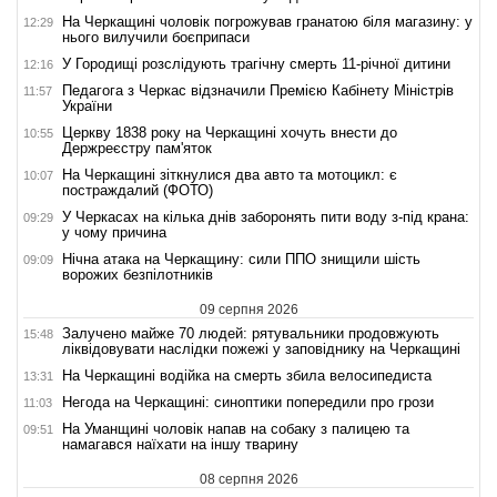
На Черкащині чоловік погрожував гранатою біля магазину: у
12:29
нього вилучили боєприпаси
У Городищі розслідують трагічну смерть 11-річної дитини
12:16
Педагога з Черкас відзначили Премією Кабінету Міністрів
11:57
України
Церкву 1838 року на Черкащині хочуть внести до
10:55
Держреєстру пам'яток
На Черкащині зіткнулися два авто та мотоцикл: є
10:07
постраждалий (ФОТО)
У Черкасах на кілька днів заборонять пити воду з-під крана:
09:29
у чому причина
Нічна атака на Черкащину: сили ППО знищили шість
09:09
ворожих безпілотників
09 серпня 2026
Залучено майже 70 людей: рятувальники продовжують
15:48
ліквідовувати наслідки пожежі у заповіднику на Черкащині
На Черкащині водійка на смерть збила велосипедиста
13:31
Негода на Черкащині: синоптики попередили про грози
11:03
На Уманщині чоловік напав на собаку з палицею та
09:51
намагався наїхати на іншу тварину
08 серпня 2026