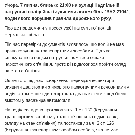
Учора, 7 липня, близько 21:00 на вулиці Надпільній
патрульні поліцейські зупинили автомобіль "ВАЗ 2104",
водій якого порушив правила дорожнього руху.
Про це повідомили у пресслужбі патрульної поліції
Черкаської області.
Під час перевірки документів виявилось, що водій не мав
права керування транспортними засобами. Під час
спілкування з водієм патрульні помітили ознаки
наркотичного сп’яніння, проте він відмовився пройти огляд
на стан сп’яніння.
Окрім того, під час поверхневої перевірки інспектори
виявили два згортки з ймовірно наркотичними речовинами у
водія, а також ще один згорток та два пакетики з подібним
вмістом у пасажира автомобіля.
На водія складено протокол за ч. 1 ст. 130 (Керування
транспортним засобом у стані сп'яніння та відмова від
огляду на стан сп'яніння) та постанову за ч. 2 ст. 126
(Керування транспортним засобом особою, яка не має