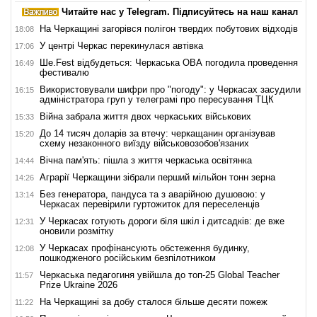
Читайте нас у Telegram. Підписуйтесь на наш канал
На Черкащині загорівся полігон твердих побутових відходів
18:08
У центрі Черкас перекинулася автівка
17:06
Ше.Fest відбудеться: Черкаська ОВА погодила проведення
16:49
фестивалю
Використовували шифри про "погоду": у Черкасах засудили
16:15
адміністратора груп у телеграмі про пересування ТЦК
Війна забрала життя двох черкаських військових
15:33
До 14 тисяч доларів за втечу: черкащанин організував
15:20
схему незаконного виїзду військовозобов'язаних
Вічна пам'ять: пішла з життя черкаська освітянка
14:44
Аграрії Черкащини зібрали перший мільйон тонн зерна
14:26
Без генератора, пандуса та з аварійною душовою: у
13:14
Черкасах перевірили гуртожиток для переселенців
У Черкасах готують дороги біля шкіл і дитсадків: де вже
12:31
оновили розмітку
У Черкасах профінансують обстеження будинку,
12:08
пошкодженого російським безпілотником
Черкаська педагогиня увійшла до топ-25 Global Teacher
11:57
Prize Ukraine 2026
На Черкащині за добу сталося більше десяти пожеж
11:22