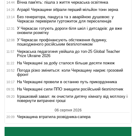
Вічна пам'ять: пішла з життя черкаська освітянка
14:44
Аграрії Черкащини зібрали перший мільйон тонн зерна
14:26
Без генератора, пандуса та з аварійною душовою: у
13:14
Черкасах перевірили гуртожиток для переселенців
У Черкасах готують дороги біля шкіл і дитсадків: де вже
12:31
оновили розмітку
У Черкасах профінансують обстеження будинку,
12:08
пошкодженого російським безпілотником
Черкаська педагогиня увійшла до топ-25 Global Teacher
11:57
Prize Ukraine 2026
На Черкащині за добу сталося більше десяти пожеж
11:22
Погода різко зміниться: коли Черкащину накриє грозовий
10:52
фронт
На Черкащині провели в останню путь прикордонника
10:17
На Черкащині сили ППО знищили російський безпілотник
09:31
Іграшковий завал: як очистити дитячу кімнату від мотлоху і
09:20
повернути витрачені гроші
06 серпня 2026
Черкащина втратила розвідника-сапера
20:09