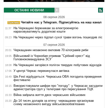
ОСТАННІ НОВИНИ
08 серпня 2026
Читайте нас у Telegram. Підписуйтесь на наш канал
На Черкащині боржникам за електроенергію
11:37
нараховуватимуть додаткові кошти
На Черкащині через підпал сухої трави вогонь пошкодив ліс
09:23
07 серпня 2026
Черкащанин незаконно виловив 70 кілограмів риби
20:01
Військовий із Чорнобая отримав "Срібний хрест" від
19:05
Головнокомандувача ЗСУ
На Черкащині загорівся полігон твердих побутових відходів
18:08
У центрі Черкас перекинулася автівка
17:06
Ше.Fest відбудеться: Черкаська ОВА погодила проведення
16:49
фестивалю
Використовували шифри про "погоду": у Черкасах засудили
16:15
адміністратора груп у телеграмі про пересування ТЦК
Війна забрала життя двох черкаських військових
15:33
До 14 тисяч доларів за втечу: черкащанин організував
15:20
схему незаконного виїзду військовозобов'язаних