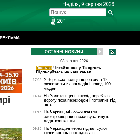
Неділя, 9 серпня 2026
20°
РЕКЛАМА
ОСТАННІ НОВИНИ
08 серпня 2026
Читайте нас у Telegram.
Підписуйтесь на наш канал
У Черкасах поліція перевірила 12
17:02
розважальних закладів і понад 100
людей
На Золотоніщині пішохід перебігав
14:14
ирі
дорогу поза переходом і потрапив під
авто
На Черкащині боржникам за
11:37
електроенергію нараховуватимуть
додаткові кошти
На Черкащині через підпал сухої
09:23
трави вогонь пошкодив ліс