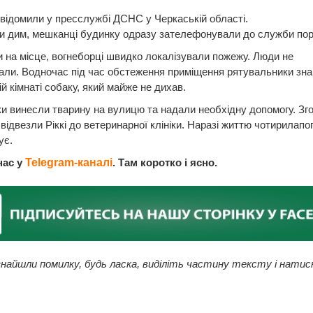
відомили у пресслужбі ДСНС у Черкаській області.
и дим, мешканці будинку одразу зателефонували до служби пор
на місце, вогнеборці швидко локалізували пожежу. Люди не
али. Водночас під час обстеження приміщення рятувальники зн
й кімнаті собаку, який майже не дихав.
 винесли тварину на вулицю та надали необхідну допомогу. Зг
 відвезли Ріккі до ветеринарної клініки. Наразі життю чотирилапог
ує.
нас у
Telegram-каналі
. Там коротко і ясно.
найшли помилку, будь ласка, виділіть частину тексту і натис