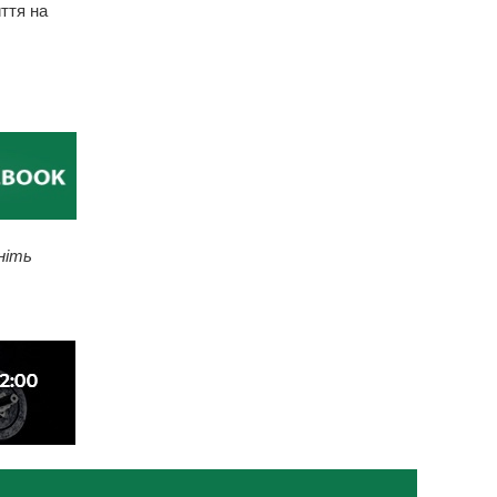
ття на
ніть