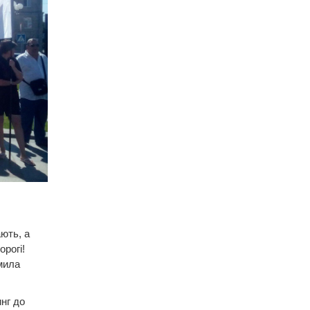
ють, а
орогі!
мила
нг до