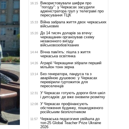
Використовували шифри про
16:15
"погоду": у Черкасах засудили
адміністратора груп у телеграмі про
пересування ТЦК
Війна забрала життя двох черкаських
15:33
військових
До 14 тисяч доларів за втечу:
15:20
черкащанин організував схему
незаконного виїзду
військовозобов'язаних
Вічна пам'ять: пішла з життя
14:44
черкаська освітянка
Аграрії Черкащини зібрали перший
14:26
мільйон тонн зерна
Без генератора, пандуса та з
13:14
аварійною душовою: у Черкасах
перевірили гуртожиток для
переселенців
У Черкасах готують дороги біля шкіл
12:31
і дитсадків: де вже оновили розмітку
У Черкасах профінансують
12:08
обстеження будинку, пошкодженого
російським безпілотником
Черкаська педагогиня увійшла до
11:57
топ-25 Global Teacher Prize Ukraine
2026