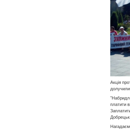
Акція про
долучили
"Набридло
платити в
Заплатити
Добрецьк
Нагадаємо