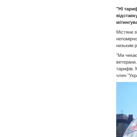
"НІ тариф
відставку
мітингув
Містяни з
непомірно
низьким р
"Ми чекає
ветерани.
тарифів. 
член "Укр