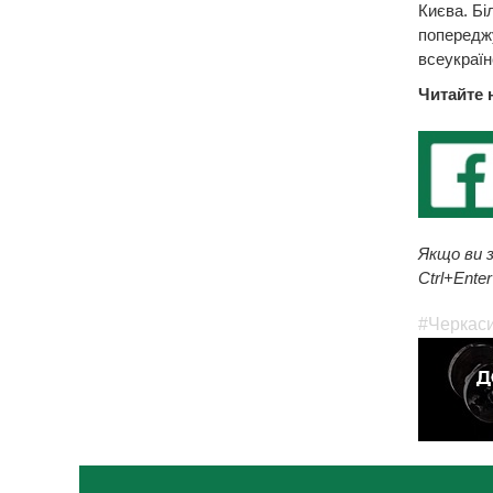
Києва. Бі
попереджу
всеукраїн
Читайте 
Якщо ви з
Ctrl+Enter
#Черкас