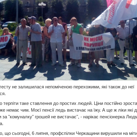
тесту не залишилася непоміченою перехожими, які також до неї
ся.
 терпіти таке ставлення до простих людей. Ціни постійно зроста
же немає чим. Моєї пенсії ледь вистачає на їжу. А ще ж ліки які д
 за "комуналку" грошей не вистачає", - нарікає пенсіонерка Люд
а.
, що сьогодні, 6 липня, профспілки Черкащини вирушили на міти