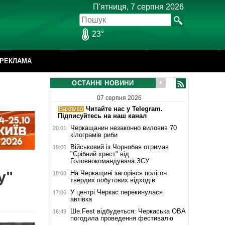
П'ятниця, 7 серпня 2026
23°
РЕКЛАМА
ОСТАННІ НОВИНИ
07 серпня 2026
Читайте нас у Telegram.
Підписуйтесь на наш канал
Черкащанин незаконно виловив 70
20:01
кілограмів риби
Військовий із Чорнобая отримав
19:05
"Срібний хрест" від
Головнокомандувача ЗСУ
у"
На Черкащині загорівся полігон
18:08
твердих побутових відходів
У центрі Черкас перекинулася
17:06
автівка
Ше.Fest відбудеться: Черкаська ОВА
16:49
погодила проведення фестивалю