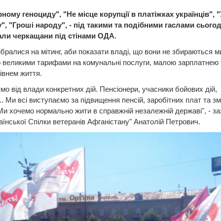
ному геноциду", "Не місце корупції в платіжках українців", 
", "Гроші народу", - під такими та подібними гаслами сьогод
али черкащани під стінами ОДА.
ібралися на мітинг, аби показати владі, що вони не збираються м
 великими тарифами на комунальні послуги, малою зарплатнею 
івнем життя.
мо від влади конкретних дій. Пенсіонери, учасники бойових дій,
.. Ми всі виступаємо за підвищення пенсій, заробітних плат та 
Ми хочемо нормально жити в справжній незалежній державі", - з
аїнської Спілки ветеранів Афганістану" Анатолій Петрович.