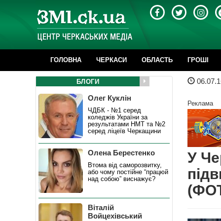
ГОЛОВНА
ЧЕРКАСИ
ОБЛАСТЬ
ГРОШІ
06.07.1
БЛОГИ
Олег Куклін
Реклама
ЧДБК - №1 серед
коледжів України за
результатами НМТ та №2
серед ліцеїв Черкащини
Олена Берестенко
У Че
Втома від саморозвитку,
підв
або чому постійне “працюй
над собою” виснажує?
(ФО
Віталій
Войцехівський