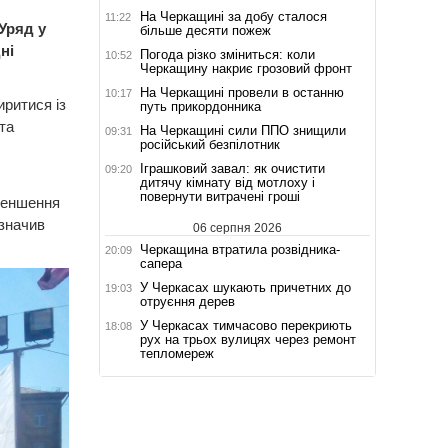
На Черкащині за добу сталося
11:22
"Уряд у
більше десяти пожеж
ні
Погода різко зміниться: коли
10:52
Черкащину накриє грозовий фронт
На Черкащині провели в останню
10:17
иритися із
путь прикордонника
та
На Черкащині сили ППО знищили
09:31
російський безпілотник
Іграшковий завал: як очистити
09:20
дитячу кімнату від мотлоху і
повернути витрачені гроші
зменшення
азначив
06 серпня 2026
Черкащина втратила розвідника-
20:09
сапера
У Черкасах шукають причетних до
19:03
отруєння дерев
У Черкасах тимчасово перекриють
18:08
рух на трьох вулицях через ремонт
тепломереж