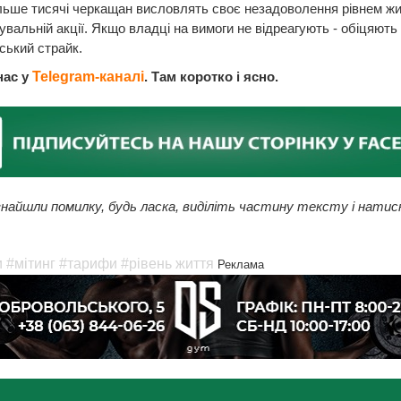
льше тисячі черкащан висловлять своє незадоволення рівнем жи
вальній акції. Якщо владці на вимоги не відреагують - обіцяють
ський страйк.
нас у
Telegram-каналі
. Там коротко і ясно.
найшли помилку, будь ласка, виділіть частину тексту і натис
и
#мітинг
#тарифи
#рівень життя
Реклама