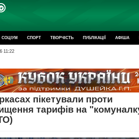
CОЦІУМ
СПОРТ
ТВОРЧІСТЬ
ПУБЛІКАЦІЇ
АФІША
6 11:22
ркасах пікетували проти
ищення тарифів на "комуналк
ТО)