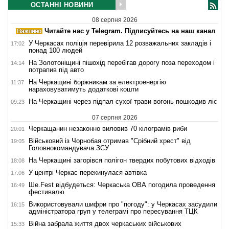
ОСТАННІ НОВИНИ
08 серпня 2026
Читайте нас у Telegram. Підписуйтесь на наш канал
У Черкасах поліція перевірила 12 розважальних закладів і
17:02
понад 100 людей
На Золотоніщині пішохід перебігав дорогу поза переходом і
14:14
потрапив під авто
На Черкащині боржникам за електроенергію
11:37
нараховуватимуть додаткові кошти
На Черкащині через підпал сухої трави вогонь пошкодив ліс
09:23
07 серпня 2026
Черкащанин незаконно виловив 70 кілограмів риби
20:01
Військовий із Чорнобая отримав "Срібний хрест" від
19:05
Головнокомандувача ЗСУ
На Черкащині загорівся полігон твердих побутових відходів
18:08
У центрі Черкас перекинулася автівка
17:06
Ше.Fest відбудеться: Черкаська ОВА погодила проведення
16:49
фестивалю
Використовували шифри про "погоду": у Черкасах засудили
16:15
адміністратора груп у телеграмі про пересування ТЦК
Війна забрала життя двох черкаських військових
15:33