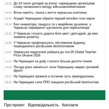
До 14 тисяч доларів за втечу: черкащанин організував
15:20
схему незаконного виїзду військовозобов'язаних
Вічна пам'ять: пішла з життя черкаська освітянка
14:44
Аграрії Черкащини зібрали перший мільйон тонн зерна
14:26
Без генератора, пандуса та з аварійною душовою: у
13:14
Черкасах перевірили гуртожиток для переселенців
У Черкасах готують дороги біля шкіл і дитсадків: де вже
12:31
оновили розмітку
У Черкасах профінансують обстеження будинку,
12:08
пошкодженого російським безпілотником
Черкаська педагогиня увійшла до топ-25 Global Teacher
11:57
Prize Ukraine 2026
На Черкащині за добу сталося більше десяти пожеж
11:22
Погода різко зміниться: коли Черкащину накриє грозовий
10:52
фронт
На Черкащині провели в останню путь прикордонника
10:17
На Черкащині сили ППО знищили російський безпілотник
09:31
Про проект
Відповідальність
Контакти