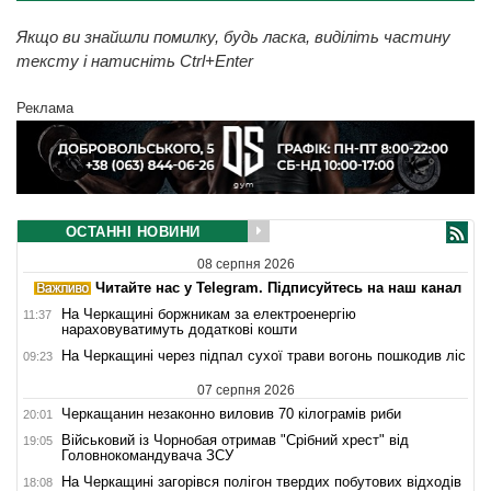
Якщо ви знайшли помилку, будь ласка, виділіть частину
тексту і натисніть Ctrl+Enter
Реклама
ОСТАННІ НОВИНИ
08 серпня 2026
Читайте нас у Telegram. Підписуйтесь на наш канал
На Черкащині боржникам за електроенергію
11:37
нараховуватимуть додаткові кошти
На Черкащині через підпал сухої трави вогонь пошкодив ліс
09:23
07 серпня 2026
Черкащанин незаконно виловив 70 кілограмів риби
20:01
Військовий із Чорнобая отримав "Срібний хрест" від
19:05
Головнокомандувача ЗСУ
На Черкащині загорівся полігон твердих побутових відходів
18:08