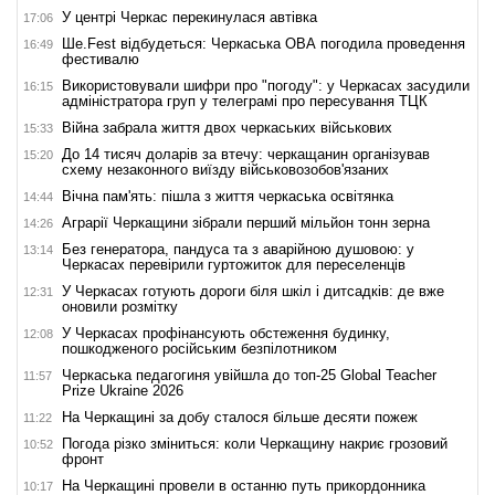
У центрі Черкас перекинулася автівка
17:06
Ше.Fest відбудеться: Черкаська ОВА погодила проведення
16:49
фестивалю
Використовували шифри про "погоду": у Черкасах засудили
16:15
адміністратора груп у телеграмі про пересування ТЦК
Війна забрала життя двох черкаських військових
15:33
До 14 тисяч доларів за втечу: черкащанин організував
15:20
схему незаконного виїзду військовозобов'язаних
Вічна пам'ять: пішла з життя черкаська освітянка
14:44
Аграрії Черкащини зібрали перший мільйон тонн зерна
14:26
Без генератора, пандуса та з аварійною душовою: у
13:14
Черкасах перевірили гуртожиток для переселенців
У Черкасах готують дороги біля шкіл і дитсадків: де вже
12:31
оновили розмітку
У Черкасах профінансують обстеження будинку,
12:08
пошкодженого російським безпілотником
Черкаська педагогиня увійшла до топ-25 Global Teacher
11:57
Prize Ukraine 2026
На Черкащині за добу сталося більше десяти пожеж
11:22
Погода різко зміниться: коли Черкащину накриє грозовий
10:52
фронт
На Черкащині провели в останню путь прикордонника
10:17