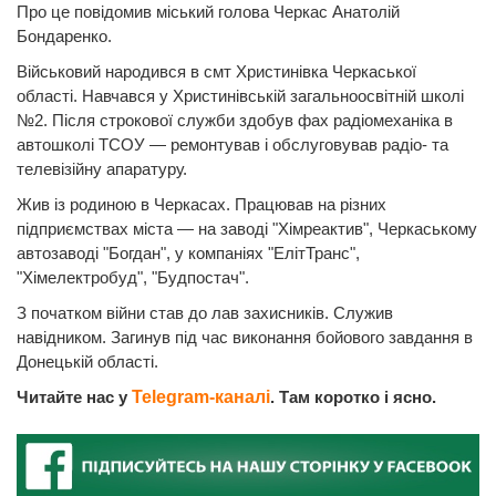
Про це повідомив міський голова Черкас Анатолій
Бондаренко.
Військовий народився в смт Христинівка Черкаської
області. Навчався у Христинівській загальноосвітній школі
№2. Після строкової служби здобув фах радіомеханіка в
автошколі ТСОУ — ремонтував і обслуговував радіо- та
телевізійну апаратуру.
Жив із родиною в Черкасах. Працював на різних
підприємствах міста — на заводі "Хімреактив", Черкаському
автозаводі "Богдан", у компаніях "ЕлітТранс",
"Хімелектробуд", "Будпостач".
З початком війни став до лав захисників. Служив
навідником. Загинув під час виконання бойового завдання в
Донецькій області.
Читайте нас у
Telegram-каналі
. Там коротко і ясно.