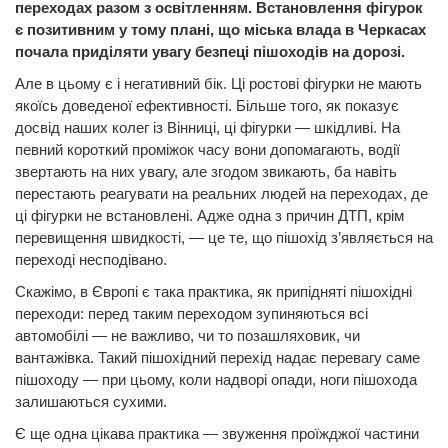
переходах разом з освітленням. Встановлення фігурок
є позитивним у тому плані, що міська влада в Черкасах
почала приділяти увагу безпеці пішоходів на дорозі.
Але в цьому є і негативний бік. Ці ростові фігурки не мають
якоїсь доведеної ефективності. Більше того, як показує
досвід наших колег із Вінниці, ці фігурки — шкідливі. На
певний короткий проміжок часу вони допомагають, водії
звертають на них увагу, але згодом звикають, ба навіть
перестають реагувати на реальних людей на переходах, де
ці фігурки не встановлені. Адже одна з причин ДТП, крім
перевищення швидкості, — це те, що пішохід з’являється на
переході несподівано.
Скажімо, в Європі є така практика, як припідняті пішохідні
переходи: перед таким переходом зупиняються всі
автомобілі — не важливо, чи то позашляховик, чи
вантажівка. Такий пішохідний перехід надає перевагу саме
пішоходу — при цьому, коли надворі опади, ноги пішохода
залишаються сухими.
Є ще одна цікава практика — звуження проїжджої частини