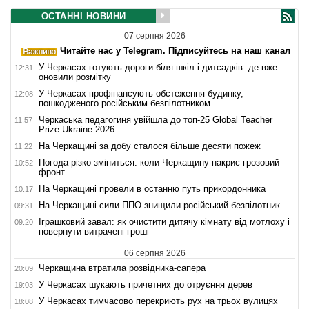
ОСТАННІ НОВИНИ
07 серпня 2026
Читайте нас у Telegram. Підписуйтесь на наш канал
У Черкасах готують дороги біля шкіл і дитсадків: де вже
12:31
оновили розмітку
У Черкасах профінансують обстеження будинку,
12:08
пошкодженого російським безпілотником
Черкаська педагогиня увійшла до топ-25 Global Teacher
11:57
Prize Ukraine 2026
На Черкащині за добу сталося більше десяти пожеж
11:22
Погода різко зміниться: коли Черкащину накриє грозовий
10:52
фронт
На Черкащині провели в останню путь прикордонника
10:17
На Черкащині сили ППО знищили російський безпілотник
09:31
Іграшковий завал: як очистити дитячу кімнату від мотлоху і
09:20
повернути витрачені гроші
06 серпня 2026
Черкащина втратила розвідника-сапера
20:09
У Черкасах шукають причетних до отруєння дерев
19:03
У Черкасах тимчасово перекриють рух на трьох вулицях
18:08