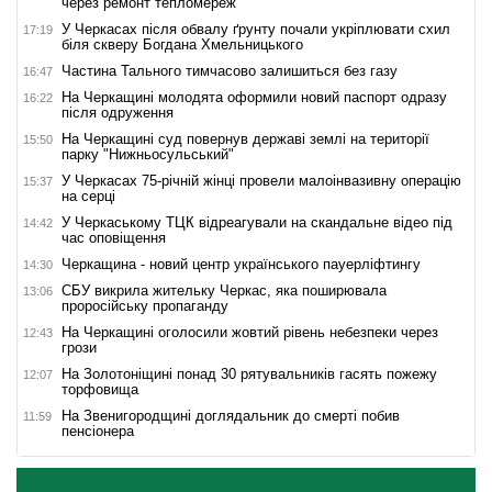
через ремонт тепломереж
У Черкасах після обвалу ґрунту почали укріплювати схил
17:19
біля скверу Богдана Хмельницького
Частина Тального тимчасово залишиться без газу
16:47
На Черкащині молодята оформили новий паспорт одразу
16:22
після одруження
На Черкащині суд повернув державі землі на території
15:50
парку "Нижньосульський"
У Черкасах 75-річній жінці провели малоінвазивну операцію
15:37
на серці
У Черкаському ТЦК відреагували на скандальне відео під
14:42
час оповіщення
Черкащина - новий центр українського пауерліфтингу
14:30
СБУ викрила жительку Черкас, яка поширювала
13:06
проросійську пропаганду
На Черкащині оголосили жовтий рівень небезпеки через
12:43
грози
На Золотоніщині понад 30 рятувальників гасять пожежу
12:07
торфовища
На Звенигородщині доглядальник до смерті побив
11:59
пенсіонера