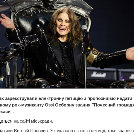
ах зареєстрували електронну петицію з пропозицією надати
кому рок-музиканту Оззі Осборну звання "Почесний громад
каси".
деться
на сайті міськради.
ціативи Євгеній Попович. Як вказано в тексті петиції, таке звання