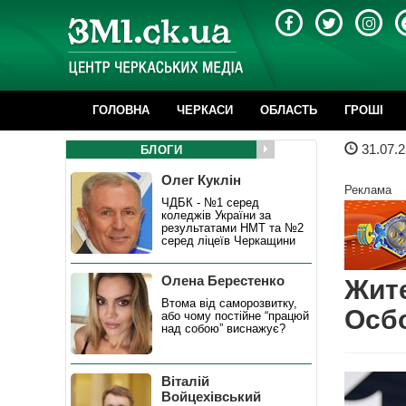
ГОЛОВНА
ЧЕРКАСИ
ОБЛАСТЬ
ГРОШІ
31.07.2
БЛОГИ
Олег Куклін
Реклама
ЧДБК - №1 серед
коледжів України за
результатами НМТ та №2
серед ліцеїв Черкащини
Олена Берестенко
Жите
Втома від саморозвитку,
Осб
або чому постійне “працюй
над собою” виснажує?
Віталій
Войцехівський