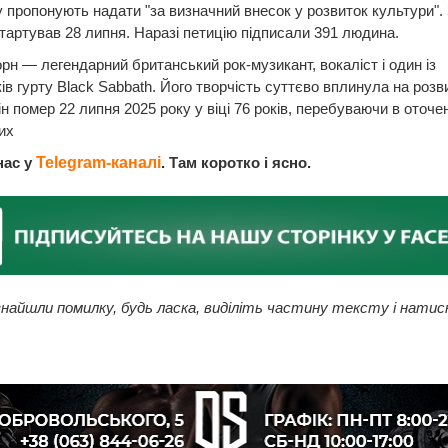
 пропонують надати "за визначний внесок у розвиток культури". 
стартував 28 липня. Наразі петицію підписали 391 людина.
рн — легендарний британський рок-музикант, вокаліст і один із
ів гурту Black Sabbath. Його творчість суттєво вплинула на розви
ін помер 22 липня 2025 року у віці 76 років, перебуваючи в оточе
их
нас у
Telegram-каналі
. Там коротко і ясно.
найшли помилку, будь ласка, виділіть частину тексту і натис