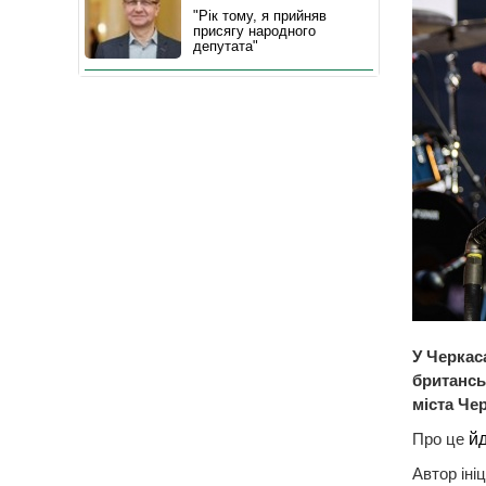
"Рік тому, я прийняв
присягу народного
депутата"
У Черкас
британсь
міста Чер
Про це
й
Автор іні