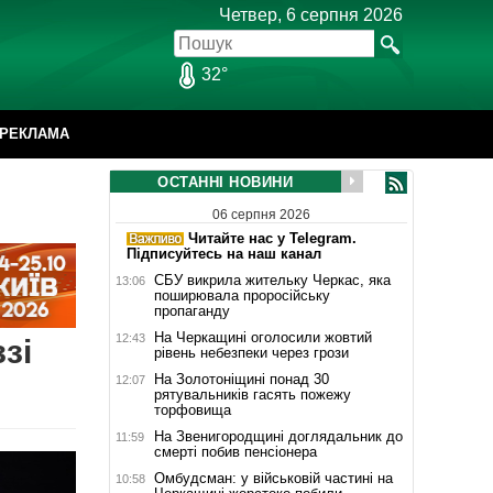
Четвер, 6 серпня 2026
32°
РЕКЛАМА
ОСТАННІ НОВИНИ
06 серпня 2026
Читайте нас у Telegram.
Підписуйтесь на наш канал
СБУ викрила жительку Черкас, яка
13:06
поширювала проросійську
пропаганду
На Черкащині оголосили жовтий
12:43
зі
рівень небезпеки через грози
На Золотоніщині понад 30
12:07
рятувальників гасять пожежу
торфовища
На Звенигородщині доглядальник до
11:59
смерті побив пенсіонера
Омбудсман: у військовій частині на
10:58