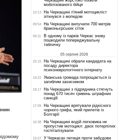
Черкащині жорстоко побили
мобілізованого бійця
На Черкащині п'яний мотоцикліст
10:13
зіткнувся з мопедом
На Черкащині вилучили 700 метрів
09:54
браконьєрських сіток
В одному із парків Черкас знову
09:11
пошкодили попереджувальну
табличку
05 серпня 2026
На Черкащині обрали кандидата на
20:15
посаду директора
психоневрологічного інтернату
Уманська громада попрощається із
19:22
загиблим захисником
На Черкащині з підрядника стягнуть
18:17
понад 670 тисяч гривень штрафних
санкцій
На Черкащині врятували рідкісного
17:09
янин
чорного грифа, який прилетів із
Болгарії
На Черкащині водій легковика не
16:38
пропустив мотоцикл: двох потерпілих
госпіталізували
 відомому
У Черкасах петиція проти забудови
15:57