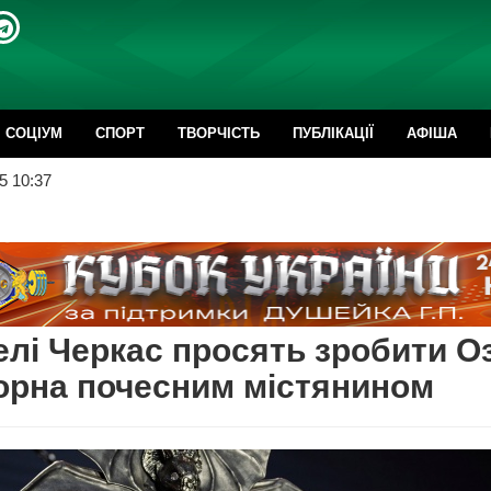
CОЦІУМ
СПОРТ
ТВОРЧІСТЬ
ПУБЛІКАЦІЇ
АФІША
5 10:37
лі Черкас просять зробити Оз
орна почесним містянином