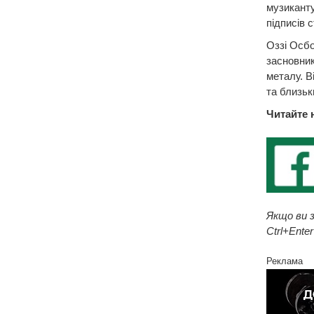
музиканту
підписів 
Оззі Осбо
засновник
металу. В
та близьк
Читайте 
Якщо ви з
Ctrl+Enter
Реклама