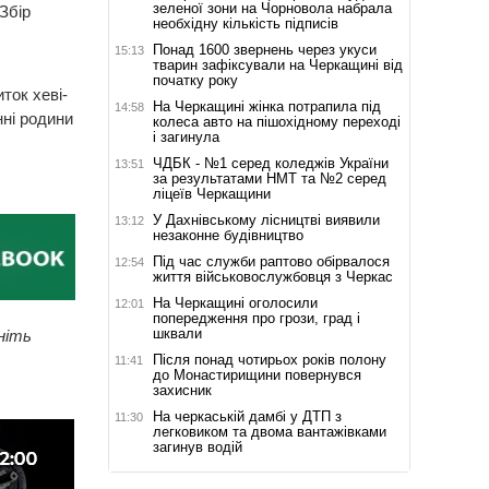
зеленої зони на Чорновола набрала
Збір
необхідну кількість підписів
Понад 1600 звернень через укуси
15:13
тварин зафіксували на Черкащині від
початку року
ток хеві-
На Черкащині жінка потрапила під
14:58
нні родини
колеса авто на пішохідному переході
і загинула
ЧДБК - №1 серед коледжів України
13:51
за результатами НМТ та №2 серед
ліцеїв Черкащини
У Дахнівському лісництві виявили
13:12
незаконне будівництво
Під час служби раптово обірвалося
12:54
життя військовослужбовця з Черкас
На Черкащині оголосили
12:01
попередження про грози, град і
шквали
ніть
Після понад чотирьох років полону
11:41
до Монастирищини повернувся
захисник
На черкаській дамбі у ДТП з
11:30
легковиком та двома вантажівками
загинув водій