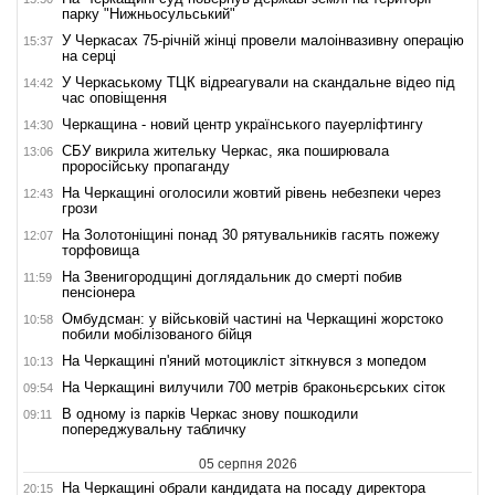
парку "Нижньосульський"
У Черкасах 75-річній жінці провели малоінвазивну операцію
15:37
на серці
У Черкаському ТЦК відреагували на скандальне відео під
14:42
час оповіщення
Черкащина - новий центр українського пауерліфтингу
14:30
СБУ викрила жительку Черкас, яка поширювала
13:06
проросійську пропаганду
На Черкащині оголосили жовтий рівень небезпеки через
12:43
грози
На Золотоніщині понад 30 рятувальників гасять пожежу
12:07
торфовища
На Звенигородщині доглядальник до смерті побив
11:59
пенсіонера
Омбудсман: у військовій частині на Черкащині жорстоко
10:58
побили мобілізованого бійця
На Черкащині п'яний мотоцикліст зіткнувся з мопедом
10:13
На Черкащині вилучили 700 метрів браконьєрських сіток
09:54
В одному із парків Черкас знову пошкодили
09:11
попереджувальну табличку
05 серпня 2026
На Черкащині обрали кандидата на посаду директора
20:15