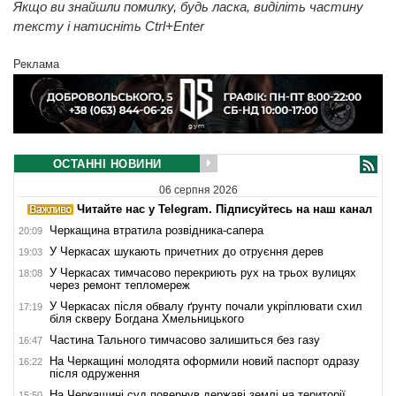
Якщо ви знайшли помилку, будь ласка, виділіть частину
тексту і натисніть Ctrl+Enter
Реклама
ОСТАННІ НОВИНИ
06 серпня 2026
Читайте нас у Telegram. Підписуйтесь на наш канал
Черкащина втратила розвідника-сапера
20:09
У Черкасах шукають причетних до отруєння дерев
19:03
У Черкасах тимчасово перекриють рух на трьох вулицях
18:08
через ремонт тепломереж
У Черкасах після обвалу ґрунту почали укріплювати схил
17:19
біля скверу Богдана Хмельницького
Частина Тального тимчасово залишиться без газу
16:47
На Черкащині молодята оформили новий паспорт одразу
16:22
після одруження
На Черкащині суд повернув державі землі на території
15:50