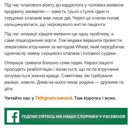
Під час планового візиту до кардіолога у чоловіка виявили
вроджену аномалію — замість трьох стулок один із
серцевих клапанів мав лише дві. Через це клапан почав
кальцинуватися, що загрожувало життю пацієнта.
Під час операції хірурги виявили ще одну проблему, а
саме пошкодження аорти. Тож медики вирішили провести
оперативне втручання за методом Wheat, який передбачає
одночасну заміну серцевого клапана і головної судини.
Операція тривала близько семи годин. Наразі пацієнт
проходить реабілітацію і зізнається, що після втручання
почувається значно краще. Симптоми, які турбували
раніше, зникли. Дома на нього чекає родина — дружина та
діти.
Читайте нас у
Telegram-каналі
. Там коротко і ясно.