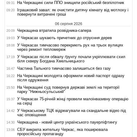
На Черкащині сили ППО знищили російський безпілотник
09:31
Іграшковий завал: як очистити дитячу кімнату від мотлоху і
09:20
повернути витрачені гроші
06 серпня 2026
Черкащина втратила розвідника-сапера
20:09
У Черкасах шукають причетних до отруєння дерев
19:03
У Черкасах тимчасово перекриють рух на трьох вулицях
18:08
через ремонт тепломереж
У Черкасах після обвалу ґрунту почали укріплювати схил
17:19
біля скверу Богдана Хмельницького
Частина Тального тимчасово залишиться без газу
16:47
На Черкащині молодята оформили новий паспорт одразу
16:22
після одруження
На Черкащині суд повернув державі землі на території
15:50
парку "Нижньосульський"
У Черкасах 75-річній жінці провели малоінвазивну операцію
15:37
на серці
У Черкаському ТЦК відреагували на скандальне відео під
14:42
час оповіщення
Черкащина - новий центр українського пауерліфтингу
14:30
СБУ викрила жительку Черкас, яка поширювала
13:06
проросійську пропаганду