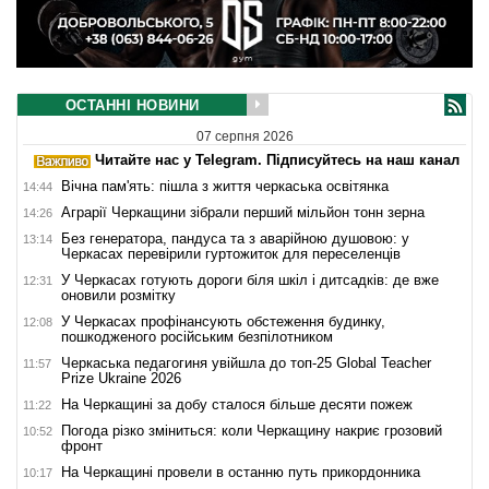
ОСТАННІ НОВИНИ
07 серпня 2026
Читайте нас у Telegram. Підписуйтесь на наш канал
Вічна пам'ять: пішла з життя черкаська освітянка
14:44
Аграрії Черкащини зібрали перший мільйон тонн зерна
14:26
Без генератора, пандуса та з аварійною душовою: у
13:14
Черкасах перевірили гуртожиток для переселенців
У Черкасах готують дороги біля шкіл і дитсадків: де вже
12:31
оновили розмітку
У Черкасах профінансують обстеження будинку,
12:08
пошкодженого російським безпілотником
Черкаська педагогиня увійшла до топ-25 Global Teacher
11:57
Prize Ukraine 2026
На Черкащині за добу сталося більше десяти пожеж
11:22
Погода різко зміниться: коли Черкащину накриє грозовий
10:52
фронт
На Черкащині провели в останню путь прикордонника
10:17