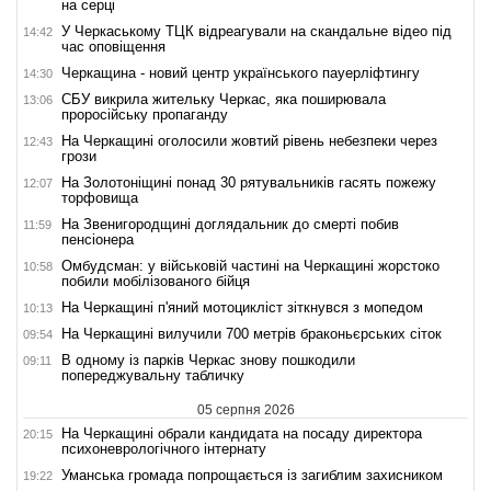
на серці
У Черкаському ТЦК відреагували на скандальне відео під
14:42
час оповіщення
Черкащина - новий центр українського пауерліфтингу
14:30
СБУ викрила жительку Черкас, яка поширювала
13:06
проросійську пропаганду
На Черкащині оголосили жовтий рівень небезпеки через
12:43
грози
На Золотоніщині понад 30 рятувальників гасять пожежу
12:07
торфовища
На Звенигородщині доглядальник до смерті побив
11:59
пенсіонера
Омбудсман: у військовій частині на Черкащині жорстоко
10:58
побили мобілізованого бійця
На Черкащині п'яний мотоцикліст зіткнувся з мопедом
10:13
На Черкащині вилучили 700 метрів браконьєрських сіток
09:54
В одному із парків Черкас знову пошкодили
09:11
попереджувальну табличку
05 серпня 2026
На Черкащині обрали кандидата на посаду директора
20:15
психоневрологічного інтернату
Уманська громада попрощається із загиблим захисником
19:22