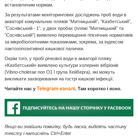
встановленим нормам.
За результатами моніторингових досліджень проб води в
акваторії комунальних пляжів "Митницький", "Казбетський",
"Соснівський - 1", у двох пробах (пляжі "Митницький" та
"Соснівський") виявлено перевищення гігієнічних нормативів
за мікробіологічними показниками, зокрема, за iндексом
лактозопозитивної кишкової палички.
Окрім того, у пробі річкової води в акваторії пляжу
«Казбетський» виявлено культури холерних вібріонів
(Vibrio-cholerae non O1 I група Хейберга), які можуть
викликати захворювання на гострі кишкові інфекції.
Читайте нас у
Telegram-каналі
. Там коротко і ясно.
Якщо ви знайшли помилку, будь ласка, виділіть частину
тексту і натисніть Ctrl+Enter