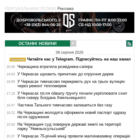
#рятувальники
#пляжі
Реклама
ОСТАННІ НОВИНИ
06 серпня 2026
Читайте нас у Telegram. Підписуйтесь на наш канал
Черкащина втратила розвідника-сапера
20:09
У Черкасах шукають причетних до отруєння дерев
19:03
У Черкасах тимчасово перекриють рух на трьох вулицях
18:08
через ремонт тепломереж
У Черкасах після обвалу ґрунту почали укріплювати схил
17:19
біля скверу Богдана Хмельницького
Частина Тального тимчасово залишиться без газу
16:47
На Черкащині молодята оформили новий паспорт одразу
16:22
після одруження
На Черкащині суд повернув державі землі на території
15:50
парку "Нижньосульський"
У Черкасах 75-річній жінці провели малоінвазивну операцію
15:37