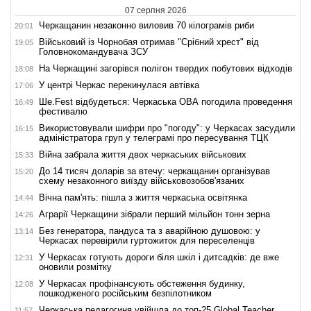
07 серпня 2026
Черкащанин незаконно виловив 70 кілограмів риби
20:01
Військовий із Чорнобая отримав "Срібний хрест" від
19:05
Головнокомандувача ЗСУ
На Черкащині загорівся полігон твердих побутових відходів
18:08
У центрі Черкас перекинулася автівка
17:06
Ше.Fest відбудеться: Черкаська ОВА погодила проведення
16:49
фестивалю
Використовували шифри про "погоду": у Черкасах засудили
16:15
адміністратора груп у телеграмі про пересування ТЦК
Війна забрала життя двох черкаських військових
15:33
До 14 тисяч доларів за втечу: черкащанин організував
15:20
схему незаконного виїзду військовозобов'язаних
Вічна пам'ять: пішла з життя черкаська освітянка
14:44
Аграрії Черкащини зібрали перший мільйон тонн зерна
14:26
Без генератора, пандуса та з аварійною душовою: у
13:14
Черкасах перевірили гуртожиток для переселенців
У Черкасах готують дороги біля шкіл і дитсадків: де вже
12:31
оновили розмітку
У Черкасах профінансують обстеження будинку,
12:08
пошкодженого російським безпілотником
Черкаська педагогиня увійшла до топ-25 Global Teacher
11:57