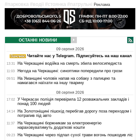
#парковка
#водії
#стоянка
#патрульні
Реклама
ОСТАННІ НОВИНИ
09 серпня 2026
Читайте нас у Telegram. Підписуйтесь на наш канал
На Черкащині водійка на смерть збила велосипедиста
13:31
Негода на Черкащині: синоптики попередили про грози
11:03
На Уманщині чоловік напав на собаку з палицею та
09:51
намагався наїхати на іншу тварину
08 серпня 2026
У Черкасах поліція перевірила 12 розважальних закладів і
17:02
понад 100 людей
На Золотоніщині пішохід перебігав дорогу поза переходом і
14:14
потрапив під авто
На Черкащині боржникам за електроенергію
11:37
нараховуватимуть додаткові кошти
На Черкащині через підпал сухої трави вогонь пошкодив ліс
09:23