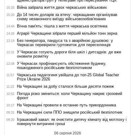
адміністратора груп у телеграмі про пересування ТЦК
Війна забрала життя двох черкаських військових
15:33
До 14 тисяч доларів за втечу: черкащанин організував
15:20
схему незаконного виїзду військовозобов'язаних
Вічна пам'ять: пішла з життя черкаська освітянка
14:44
Аграрії Черкащини зібрали перший мільйон тонн зерна
14:26
Без генератора, пандуса та з аварійною душовою: у
13:14
Черкасах перевірили гуртожиток для переселенців
У Черкасах готують дороги біля шкіл і дитсадків: де вже
12:31
оновили розмітку
У Черкасах профінансують обстеження будинку,
12:08
пошкодженого російським безпілотником
Черкаська педагогиня увійшла до топ-25 Global Teacher
11:57
Prize Ukraine 2026
На Черкащині за добу сталося більше десяти пожеж
11:22
Погода різко зміниться: коли Черкащину накриє грозовий
10:52
фронт
На Черкащині провели в останню путь прикордонника
10:17
На Черкащині сили ППО знищили російський безпілотник
09:31
Іграшковий завал: як очистити дитячу кімнату від мотлоху і
09:20
повернути витрачені гроші
06 серпня 2026