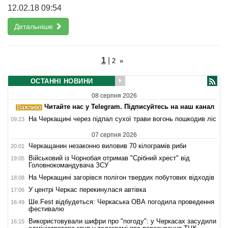
12.02.18 09:54
Детальніше
1
|
2
»
ОСТАННІ НОВИНИ
08 серпня 2026
Читайте нас у Telegram. Підписуйтесь на наш канал
На Черкащині через підпал сухої трави вогонь пошкодив ліс
09:23
07 серпня 2026
Черкащанин незаконно виловив 70 кілограмів риби
20:01
Військовий із Чорнобая отримав "Срібний хрест" від
19:05
Головнокомандувача ЗСУ
На Черкащині загорівся полігон твердих побутових відходів
18:08
У центрі Черкас перекинулася автівка
17:06
Ше.Fest відбудеться: Черкаська ОВА погодила проведення
16:49
фестивалю
Використовували шифри про "погоду": у Черкасах засудили
16:15