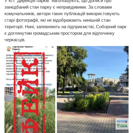
У КП "Дирекція парків" наголошують, що дописи про
занедбаний стан парку є неправдивими. За словами
комунальників, автори таких публікацій використовують
старі фотографії, які не відображають нинішній стан
території. Нині, запевняють на підприємстві, Соборний парк
є доглянутим громадським простором для відпочинку
черкасців.