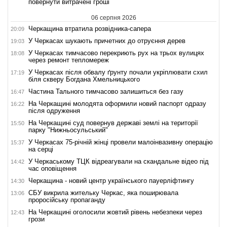
повернути витрачені гроші
06 серпня 2026
Черкащина втратила розвідника-сапера
20:09
У Черкасах шукають причетних до отруєння дерев
19:03
У Черкасах тимчасово перекриють рух на трьох вулицях
18:08
через ремонт тепломереж
У Черкасах після обвалу ґрунту почали укріплювати схил
17:19
біля скверу Богдана Хмельницького
Частина Тального тимчасово залишиться без газу
16:47
На Черкащині молодята оформили новий паспорт одразу
16:22
після одруження
На Черкащині суд повернув державі землі на території
15:50
парку "Нижньосульський"
У Черкасах 75-річній жінці провели малоінвазивну операцію
15:37
на серці
У Черкаському ТЦК відреагували на скандальне відео під
14:42
час оповіщення
Черкащина - новий центр українського пауерліфтингу
14:30
СБУ викрила жительку Черкас, яка поширювала
13:06
проросійську пропаганду
На Черкащині оголосили жовтий рівень небезпеки через
12:43
грози