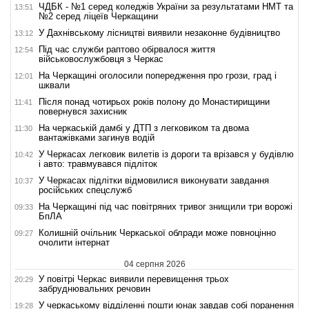
ЧДБК - №1 серед коледжів України за результатами НМТ та
13:51
№2 серед ліцеїв Черкащини
У Дахнівському лісництві виявили незаконне будівництво
13:12
Під час служби раптово обірвалося життя
12:54
військовослужбовця з Черкас
На Черкащині оголосили попередження про грози, град і
12:01
шквали
Після понад чотирьох років полону до Монастирищини
11:41
повернувся захисник
На черкаській дамбі у ДТП з легковиком та двома
11:30
вантажівками загинув водій
У Черкасах легковик вилетів із дороги та врізався у будівлю
10:42
і авто: травмувався підліток
У Черкасах підлітки відмовилися виконувати завдання
10:37
російських спецслужб
На Черкащині під час повітряних тривог знищили три ворожі
09:33
БпЛА
Колишній очільник Черкаської облради може повноцінно
09:27
очолити інтернат
04 серпня 2026
У повітрі Черкас виявили перевищення трьох
20:29
забруднювальних речовин
У черкаському відділенні пошти юнак завдав собі поранення
19:28