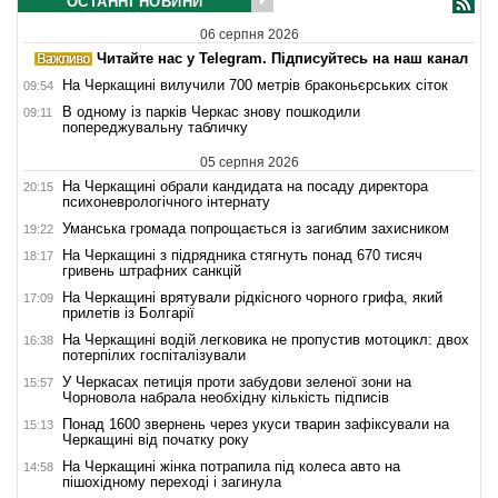
ОСТАННІ НОВИНИ
06 серпня 2026
Читайте нас у Telegram. Підписуйтесь на наш канал
На Черкащині вилучили 700 метрів браконьєрських сіток
09:54
В одному із парків Черкас знову пошкодили
09:11
попереджувальну табличку
05 серпня 2026
На Черкащині обрали кандидата на посаду директора
20:15
психоневрологічного інтернату
Уманська громада попрощається із загиблим захисником
19:22
На Черкащині з підрядника стягнуть понад 670 тисяч
18:17
гривень штрафних санкцій
На Черкащині врятували рідкісного чорного грифа, який
17:09
прилетів із Болгарії
На Черкащині водій легковика не пропустив мотоцикл: двох
16:38
потерпілих госпіталізували
У Черкасах петиція проти забудови зеленої зони на
15:57
Чорновола набрала необхідну кількість підписів
Понад 1600 звернень через укуси тварин зафіксували на
15:13
Черкащині від початку року
На Черкащині жінка потрапила під колеса авто на
14:58
пішохідному переході і загинула