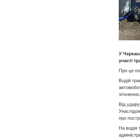
У Черкас
участі тр
Про це по
Водій тра
автомобіл
зіткнення.
Від удару
Унаслідок
про пост
На водія 
адміністр