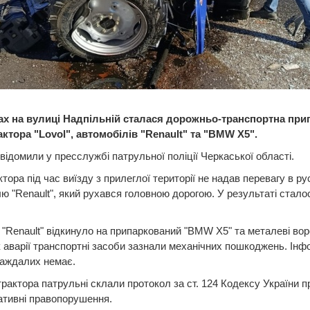
ах на вулиці Надпільній сталася дорожньо-транспортна приг
актора "Lovol", автомобілів "Renault" та "BMW X5".
відомили у пресслужбі патрульної поліції Черкаської області.
ктора під час виїзду з прилеглої території не надав перевагу в рус
ю "Renault", який рухався головною дорогою. У результаті стало
 "Renault" відкинуло на припаркований "BMW X5" та металеві вор
 аварії транспортні засоби зазнали механічних пошкоджень. Інф
раждалих немає.
трактора патрульні склали протокол за ст. 124 Кодексу України п
ативні правопорушення.