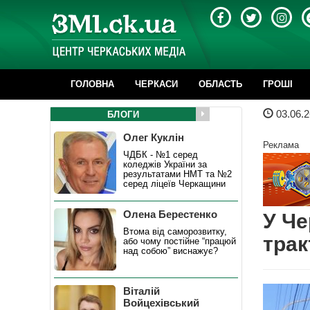
ГОЛОВНА
ЧЕРКАСИ
ОБЛАСТЬ
ГРОШІ
03.06.2
БЛОГИ
Олег Куклін
Реклама
ЧДБК - №1 серед
коледжів України за
результатами НМТ та №2
серед ліцеїв Черкащини
Олена Берестенко
У Че
Втома від саморозвитку,
трак
або чому постійне “працюй
над собою” виснажує?
Віталій
Войцехівський