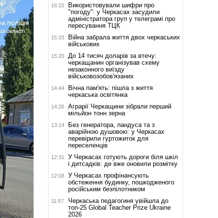
Використовували шифри про
16:15
"погоду": у Черкасах засудили
адміністратора груп у телеграмі про
пересування ТЦК
Війна забрала життя двох черкаських
15:33
військових
До 14 тисяч доларів за втечу:
15:20
черкащанин організував схему
незаконного виїзду
військовозобов'язаних
Вічна пам'ять: пішла з життя
14:44
черкаська освітянка
Аграрії Черкащини зібрали перший
14:26
мільйон тонн зерна
Без генератора, пандуса та з
13:14
аварійною душовою: у Черкасах
перевірили гуртожиток для
переселенців
У Черкасах готують дороги біля шкіл
12:31
і дитсадків: де вже оновили розмітку
У Черкасах профінансують
12:08
обстеження будинку, пошкодженого
російським безпілотником
Черкаська педагогиня увійшла до
11:57
топ-25 Global Teacher Prize Ukraine
2026