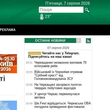
П'ятниця, 7 серпня 2026
23°
РЕКЛАМА
ОСТАННІ НОВИНИ
07 серпня 2026
Читайте нас у Telegram.
Підписуйтесь на наш канал
Черкащанин незаконно виловив 70
20:01
кілограмів риби
Військовий із Чорнобая отримав
19:05
"Срібний хрест" від
ті
Головнокомандувача ЗСУ
На Черкащині загорівся полігон
18:08
твердих побутових відходів
У центрі Черкас перекинулася
17:06
автівка
Ше.Fest відбудеться: Черкаська ОВА
16:49
погодила проведення фестивалю