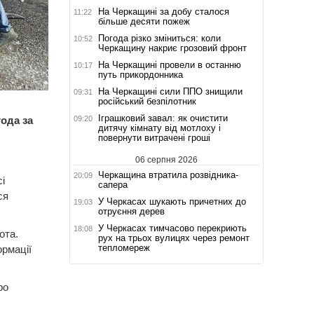
На Черкащині за добу сталося
11:22
більше десяти пожеж
Погода різко зміниться: коли
10:52
Черкащину накриє грозовий фронт
На Черкащині провели в останню
10:17
путь прикордонника
На Черкащині сили ППО знищили
09:31
російський безпілотник
Іграшковий завал: як очистити
09:20
ода за
дитячу кімнату від мотлоху і
повернути витрачені гроші
06 серпня 2026
Черкащина втратила розвідника-
20:09
і
сапера
ся
У Черкасах шукають причетних до
19:03
отруєння дерев
У Черкасах тимчасово перекриють
18:08
ота.
рух на трьох вулицях через ремонт
тепломереж
ормації
ро