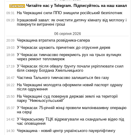
Читайте нас у Telegram. Підписуйтесь на наш канал
На Черкащині сили ППО знищили російський безпілотник
09:31
Іграшковий завал: як очистити дитячу кімнату від мотлоху і
09:20
повернути витрачені гроші
06 серпня 2026
Черкащина втратила розвідника-сапера
20:09
У Черкасах шукають причетних до отруєння дерев
19:03
У Черкасах тимчасово перекриють рух на трьох вулицях
18:08
через ремонт тепломереж
У Черкасах після обвалу ґрунту почали укріплювати схил
17:19
біля скверу Богдана Хмельницького
Частина Тального тимчасово залишиться без газу
16:47
На Черкащині молодята оформили новий паспорт одразу
16:22
після одруження
На Черкащині суд повернув державі землі на території
15:50
парку "Нижньосульський"
У Черкасах 75-річній жінці провели малоінвазивну операцію
15:37
на серці
У Черкаському ТЦК відреагували на скандальне відео під
14:42
час оповіщення
Черкащина - новий центр українського пауерліфтингу
14:30