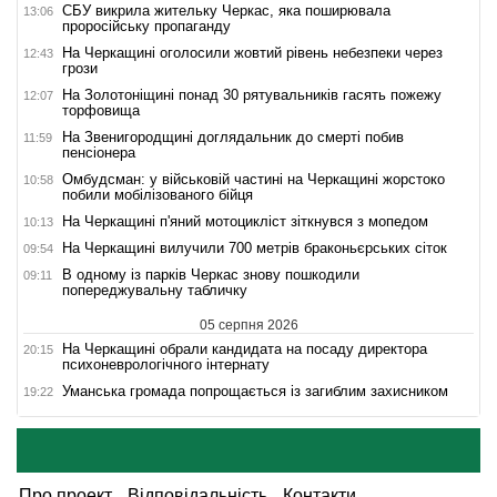
СБУ викрила жительку Черкас, яка поширювала
13:06
проросійську пропаганду
На Черкащині оголосили жовтий рівень небезпеки через
12:43
грози
На Золотоніщині понад 30 рятувальників гасять пожежу
12:07
торфовища
На Звенигородщині доглядальник до смерті побив
11:59
пенсіонера
Омбудсман: у військовій частині на Черкащині жорстоко
10:58
побили мобілізованого бійця
На Черкащині п'яний мотоцикліст зіткнувся з мопедом
10:13
На Черкащині вилучили 700 метрів браконьєрських сіток
09:54
В одному із парків Черкас знову пошкодили
09:11
попереджувальну табличку
05 серпня 2026
На Черкащині обрали кандидата на посаду директора
20:15
психоневрологічного інтернату
Уманська громада попрощається із загиблим захисником
19:22
Про проект
Відповідальність
Контакти