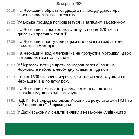
05 серпня 2026
На Черкащині обрали кандидата на посаду директора
20:15
психоневрологічного інтернату
Уманська громада попрощається із загиблим захисником
19:22
На Черкащині з підрядника стягнуть понад 670 тисяч
18:17
гривень штрафних санкцій
На Черкащині врятували рідкісного чорного грифа, який
17:09
прилетів із Болгарії
На Черкащині водій легковика не пропустив мотоцикл: двох
16:38
потерпілих госпіталізували
У Черкасах петиція проти забудови зеленої зони на
15:57
Чорновола набрала необхідну кількість підписів
Понад 1600 звернень через укуси тварин зафіксували на
15:13
Черкащині від початку року
На Черкащині жінка потрапила під колеса авто на
14:58
пішохідному переході і загинула
ЧДБК - №1 серед коледжів України за результатами НМТ та
13:51
№2 серед ліцеїв Черкащини
У Дахнівському лісництві виявили незаконне будівництво
13:12