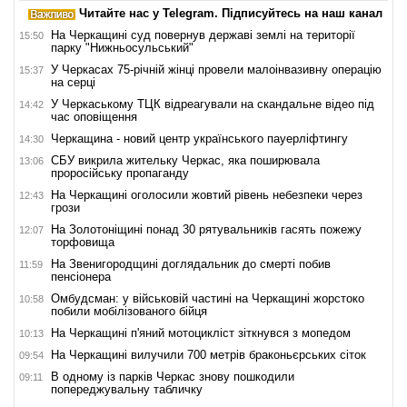
Читайте нас у Telegram. Підписуйтесь на наш канал
На Черкащині суд повернув державі землі на території
15:50
парку "Нижньосульський"
У Черкасах 75-річній жінці провели малоінвазивну операцію
15:37
на серці
У Черкаському ТЦК відреагували на скандальне відео під
14:42
час оповіщення
Черкащина - новий центр українського пауерліфтингу
14:30
СБУ викрила жительку Черкас, яка поширювала
13:06
проросійську пропаганду
На Черкащині оголосили жовтий рівень небезпеки через
12:43
грози
На Золотоніщині понад 30 рятувальників гасять пожежу
12:07
торфовища
На Звенигородщині доглядальник до смерті побив
11:59
пенсіонера
Омбудсман: у військовій частині на Черкащині жорстоко
10:58
побили мобілізованого бійця
На Черкащині п'яний мотоцикліст зіткнувся з мопедом
10:13
На Черкащині вилучили 700 метрів браконьєрських сіток
09:54
В одному із парків Черкас знову пошкодили
09:11
попереджувальну табличку