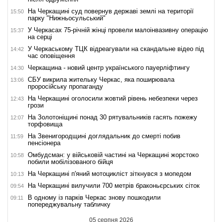
На Черкащині суд повернув державі землі на території
15:50
парку "Нижньосульський"
У Черкасах 75-річній жінці провели малоінвазивну операцію
15:37
на серці
У Черкаському ТЦК відреагували на скандальне відео під
14:42
час оповіщення
Черкащина - новий центр українського пауерліфтингу
14:30
СБУ викрила жительку Черкас, яка поширювала
13:06
проросійську пропаганду
На Черкащині оголосили жовтий рівень небезпеки через
12:43
грози
На Золотоніщині понад 30 рятувальників гасять пожежу
12:07
торфовища
На Звенигородщині доглядальник до смерті побив
11:59
пенсіонера
Омбудсман: у військовій частині на Черкащині жорстоко
10:58
побили мобілізованого бійця
На Черкащині п'яний мотоцикліст зіткнувся з мопедом
10:13
На Черкащині вилучили 700 метрів браконьєрських сіток
09:54
В одному із парків Черкас знову пошкодили
09:11
попереджувальну табличку
05 серпня 2026