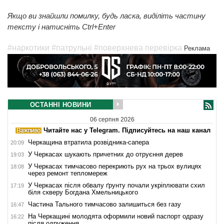
Якщо ви знайшли помилку, будь ласка, виділіть частину
тексту і натисніть Ctrl+Enter
#наркотики
#патрульні
#поверхнева перевірка
Реклама
ОСТАННІ НОВИНИ
06 серпня 2026
Читайте нас у Telegram. Підписуйтесь на наш канал
Черкащина втратила розвідника-сапера
20:09
У Черкасах шукають причетних до отруєння дерев
19:03
У Черкасах тимчасово перекриють рух на трьох вулицях
18:08
через ремонт тепломереж
У Черкасах після обвалу ґрунту почали укріплювати схил
17:19
біля скверу Богдана Хмельницького
Частина Тального тимчасово залишиться без газу
16:47
На Черкащині молодята оформили новий паспорт одразу
16:22
після одруження