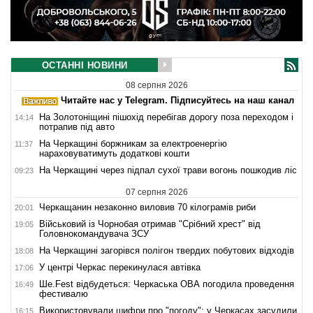
ОСТАННІ НОВИНИ
08 серпня 2026
Читайте нас у Telegram. Підписуйтесь на наш канал
На Золотоніщині пішохід перебігав дорогу поза переходом і
14:14
потрапив під авто
На Черкащині боржникам за електроенергію
11:37
нараховуватимуть додаткові кошти
На Черкащині через підпал сухої трави вогонь пошкодив ліс
09:23
07 серпня 2026
Черкащанин незаконно виловив 70 кілограмів риби
20:01
Військовий із Чорнобая отримав "Срібний хрест" від
19:05
Головнокомандувача ЗСУ
На Черкащині загорівся полігон твердих побутових відходів
18:08
У центрі Черкас перекинулася автівка
17:06
Ше.Fest відбудеться: Черкаська ОВА погодила проведення
16:49
фестивалю
Використовували шифри про "погоду": у Черкасах засудили
16:15