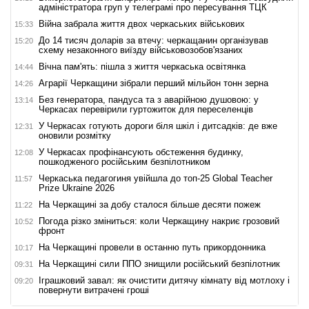
адміністратора груп у телеграмі про пересування ТЦК
Війна забрала життя двох черкаських військових
15:33
До 14 тисяч доларів за втечу: черкащанин організував
15:20
схему незаконного виїзду військовозобов'язаних
Вічна пам'ять: пішла з життя черкаська освітянка
14:44
Аграрії Черкащини зібрали перший мільйон тонн зерна
14:26
Без генератора, пандуса та з аварійною душовою: у
13:14
Черкасах перевірили гуртожиток для переселенців
У Черкасах готують дороги біля шкіл і дитсадків: де вже
12:31
оновили розмітку
У Черкасах профінансують обстеження будинку,
12:08
пошкодженого російським безпілотником
Черкаська педагогиня увійшла до топ-25 Global Teacher
11:57
Prize Ukraine 2026
На Черкащині за добу сталося більше десяти пожеж
11:22
Погода різко зміниться: коли Черкащину накриє грозовий
10:52
фронт
На Черкащині провели в останню путь прикордонника
10:17
На Черкащині сили ППО знищили російський безпілотник
09:31
Іграшковий завал: як очистити дитячу кімнату від мотлоху і
09:20
повернути витрачені гроші