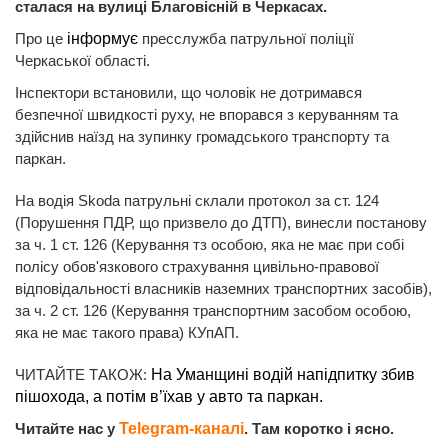
сталася на вулиці Благовісній в Черкасах.
Про це
інформує
пресслужба патрульної поліції
Черкаської області.
Інспектори встановили, що чоловік не дотримався
безпечної швидкості руху, не впорався з керуванням та
здійснив наїзд на зупинку громадського транспорту та
паркан.
На водія Skoda патрульні склали протокол за ст. 124
(Порушення ПДР, що призвело до ДТП), винесли постанову
за ч. 1 ст. 126 (Керування тз особою, яка не має при собі
полісу обов'язкового страхування цивільно-правової
відповідальності власників наземних транспортних засобів),
за ч. 2 ст. 126 (Керування транспортним засобом особою,
яка не має такого права) КУпАП.
ЧИТАЙТЕ ТАКОЖ:
На Уманщині водій напідпитку збив
пішохода, а потім в’їхав у авто та паркан.
Читайте нас у
Telegram-каналі
. Там коротко і ясно.