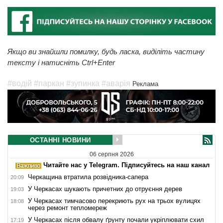
Якщо ви знайшли помилку, будь ласка, виділіть частину
тексту і натисніть Ctrl+Enter
#водій
#паркан
#зупинка
#аварія
Реклама
ОСТАННІ НОВИНИ
06 серпня 2026
Читайте нас у Telegram. Підписуйтесь на наш канал
Черкащина втратила розвідника-сапера
20:09
У Черкасах шукають причетних до отруєння дерев
19:03
У Черкасах тимчасово перекриють рух на трьох вулицях
18:08
через ремонт тепломереж
У Черкасах після обвалу ґрунту почали укріплювати схил
17:19