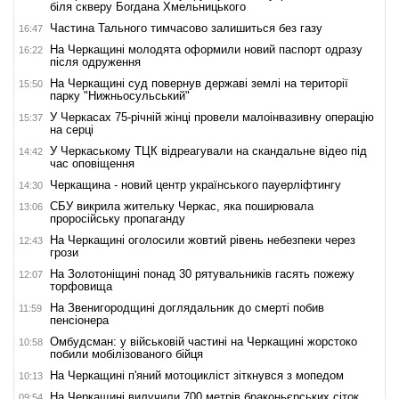
біля скверу Богдана Хмельницького
Частина Тального тимчасово залишиться без газу
16:47
На Черкащині молодята оформили новий паспорт одразу
16:22
після одруження
На Черкащині суд повернув державі землі на території
15:50
парку "Нижньосульський"
У Черкасах 75-річній жінці провели малоінвазивну операцію
15:37
на серці
У Черкаському ТЦК відреагували на скандальне відео під
14:42
час оповіщення
Черкащина - новий центр українського пауерліфтингу
14:30
СБУ викрила жительку Черкас, яка поширювала
13:06
проросійську пропаганду
На Черкащині оголосили жовтий рівень небезпеки через
12:43
грози
На Золотоніщині понад 30 рятувальників гасять пожежу
12:07
торфовища
На Звенигородщині доглядальник до смерті побив
11:59
пенсіонера
Омбудсман: у військовій частині на Черкащині жорстоко
10:58
побили мобілізованого бійця
На Черкащині п'яний мотоцикліст зіткнувся з мопедом
10:13
На Черкащині вилучили 700 метрів браконьєрських сіток
09:54