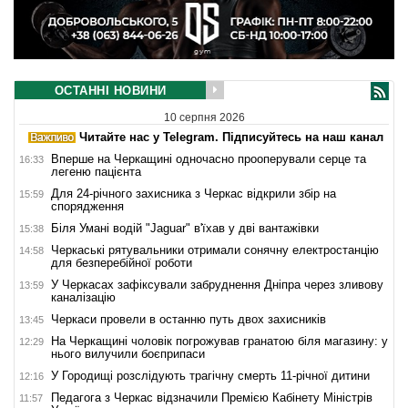
ОСТАННІ НОВИНИ
10 серпня 2026
Читайте нас у Telegram. Підписуйтесь на наш канал
Вперше на Черкащині одночасно прооперували серце та
16:33
легеню пацієнта
Для 24-річного захисника з Черкас відкрили збір на
15:59
спорядження
Біля Умані водій "Jaguar" в'їхав у дві вантажівки
15:38
Черкаські рятувальники отримали сонячну електростанцію
14:58
для безперебійної роботи
У Черкасах зафіксували забруднення Дніпра через зливову
13:59
каналізацію
Черкаси провели в останню путь двох захисників
13:45
На Черкащині чоловік погрожував гранатою біля магазину: у
12:29
нього вилучили боєприпаси
У Городищі розслідують трагічну смерть 11-річної дитини
12:16
Педагога з Черкас відзначили Премією Кабінету Міністрів
11:57