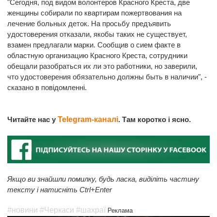
"Сегодня, под видом волонтеров Красного Креста, две
женщины собирали по квартирам пожертвования на
лечение больных деток. На просьбу предъявить
удостоверения отказали, якобы таких не существует,
взамен предлагали марки. Сообщив о сием факте в
областную организацию Красного Креста, сотрудники
обещали разобраться их ли это работники, но заверили,
что удостоверения обязательно должны быть в наличии", -
сказано в повідомленні.
Читайте нас у
Telegram-каналі
. Там коротко і ясно.
Якщо ви знайшли помилку, будь ласка, виділіть частину
тексту і натисніть Ctrl+Enter
#новини
#Черкаси
#шахраї
Реклама