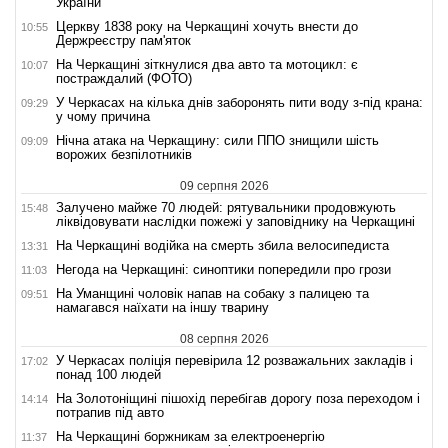
України
Церкву 1838 року на Черкащині хочуть внести до
10:55
Держреєстру пам'яток
На Черкащині зіткнулися два авто та мотоцикл: є
10:07
постраждалий (ФОТО)
У Черкасах на кілька днів заборонять пити воду з-під крана:
09:29
у чому причина
Нічна атака на Черкащину: сили ППО знищили шість
09:09
ворожих безпілотників
09 серпня 2026
Залучено майже 70 людей: рятувальники продовжують
15:48
ліквідовувати наслідки пожежі у заповіднику на Черкащині
На Черкащині водійка на смерть збила велосипедиста
13:31
Негода на Черкащині: синоптики попередили про грози
11:03
На Уманщині чоловік напав на собаку з палицею та
09:51
намагався наїхати на іншу тварину
08 серпня 2026
У Черкасах поліція перевірила 12 розважальних закладів і
17:02
понад 100 людей
На Золотоніщині пішохід перебігав дорогу поза переходом і
14:14
потрапив під авто
На Черкащині боржникам за електроенергію
11:37