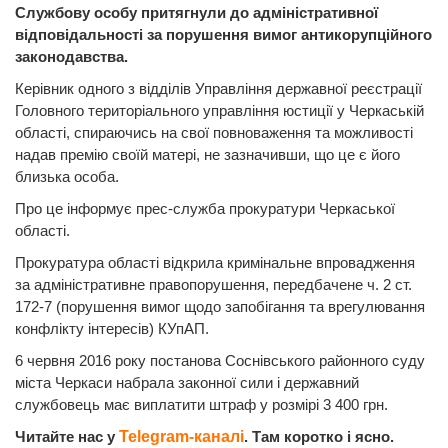
Службову особу притягнули до адміністративної
відповідальності за порушення вимог антикорупційного
законодавства.
Керівник одного з відділів Управління державної реєстрації
Головного територіального управління юстиції у Черкаській
області, спираючись на свої повноваження та можливості
надав премію своїй матері, не зазначивши, що це є його
близька особа.
Про це інформує прес-служба прокуратури Черкаської
області.
Прокуратура області відкрила кримінальне впровадження
за адміністративне правопорушення, передбачене ч. 2 ст.
172-7 (порушення вимог щодо запобігання та врегулювання
конфлікту інтересів) КУпАП.
6 червня 2016 року постанова Соснівського районного суду
міста Черкаси набрала законної сили і державний
службовець має виплатити штраф у розмірі 3 400 грн.
Читайте нас у
Telegram-каналі
. Там коротко і ясно.