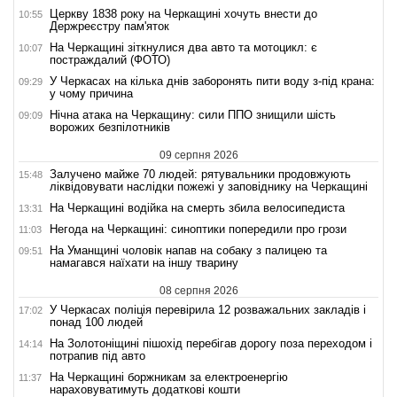
Церкву 1838 року на Черкащині хочуть внести до
10:55
Держреєстру пам'яток
На Черкащині зіткнулися два авто та мотоцикл: є
10:07
постраждалий (ФОТО)
У Черкасах на кілька днів заборонять пити воду з-під крана:
09:29
у чому причина
Нічна атака на Черкащину: сили ППО знищили шість
09:09
ворожих безпілотників
09 серпня 2026
Залучено майже 70 людей: рятувальники продовжують
15:48
ліквідовувати наслідки пожежі у заповіднику на Черкащині
На Черкащині водійка на смерть збила велосипедиста
13:31
Негода на Черкащині: синоптики попередили про грози
11:03
На Уманщині чоловік напав на собаку з палицею та
09:51
намагався наїхати на іншу тварину
08 серпня 2026
У Черкасах поліція перевірила 12 розважальних закладів і
17:02
понад 100 людей
На Золотоніщині пішохід перебігав дорогу поза переходом і
14:14
потрапив під авто
На Черкащині боржникам за електроенергію
11:37
нараховуватимуть додаткові кошти