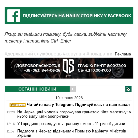
Якщо ви знайшли помилку, будь ласка, виділіть частину
тексту і натисніть Ctrl+Enter
#державний службовець
#корупція
#покарання
Реклама
ОСТАННІ НОВИНИ
10 серпня 2026
Читайте нас у Telegram. Підписуйтесь на наш канал
На Черкащині чоловік погрожував гранатою біля магазину: у
12:29
нього вилучили боєприпаси
У Городищі розслідують трагічну смерть 11-річної дитини
12:16
Педагога з Черкас відзначили Премією Кабінету Міністрів
11:57
України