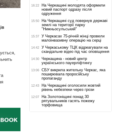
На Черкащині молодята оформили
16:22
новий паспорт одразу після
одруження
На Черкащині суд повернув державі
15:50
землі на території парку
ів
"Нижньосульський"
У Черкасах 75-річній жінці провели
15:37
малоінвазивну операцію на серці
У Черкаському ТЦК відреагували на
14:42
скандальне відео під час оповіщення
ується,
Черкащина - новий центр
льнить
14:30
українського пауерліфтингу
СБУ викрила жительку Черкас, яка
13:06
поширювала проросійську
та
пропаганду
ня
На Черкащині оголосили жовтий
12:43
рівень небезпеки через грози
На Золотоніщині понад 30
12:07
рятувальників гасять пожежу
торфовища