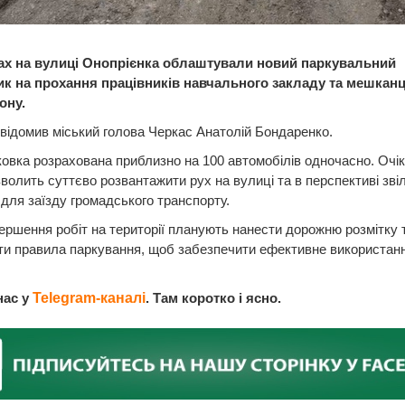
ах на вулиці Онопрієнка облаштували новий паркувальний
к на прохання працівників навчального закладу та мешканц
ону.
відомив міський голова Черкас Анатолій Бондаренко.
овка розрахована приблизно на 100 автомобілів одночасно. Очік
волить суттєво розвантажити рух на вулиці та в перспективі зві
для заїзду громадського транспорту.
ершення робіт на території планують нанести дорожню розмітку 
ти правила паркування, щоб забезпечити ефективне використан
нас у
Telegram-каналі
. Там коротко і ясно.