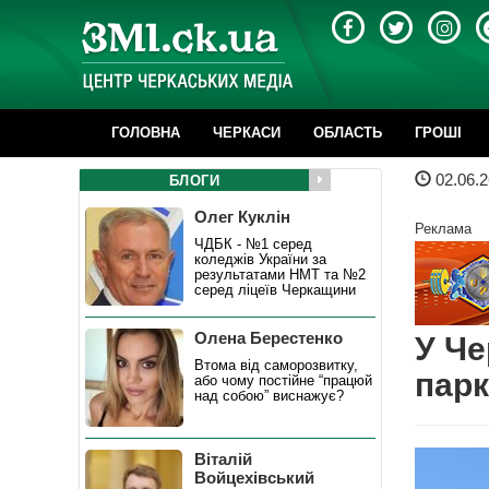
ГОЛОВНА
ЧЕРКАСИ
ОБЛАСТЬ
ГРОШІ
02.06.2
БЛОГИ
Олег Куклін
Реклама
ЧДБК - №1 серед
коледжів України за
результатами НМТ та №2
серед ліцеїв Черкащини
Олена Берестенко
У Че
Втома від саморозвитку,
пар
або чому постійне “працюй
над собою” виснажує?
Віталій
Войцехівський