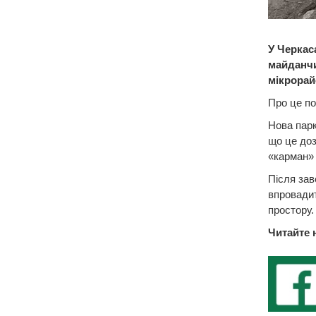
У Черкас
майданчи
мікрорай
Про це по
Нова парк
що це доз
«карман» 
Після зав
впровади
простору.
Читайте 