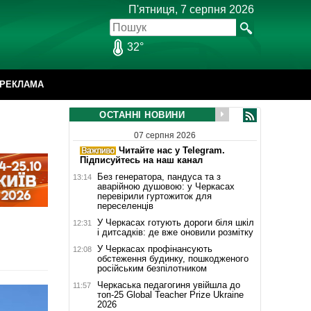
П'ятниця, 7 серпня 2026
32°
РЕКЛАМА
ОСТАННІ НОВИНИ
07 серпня 2026
Читайте нас у Telegram.
Підписуйтесь на наш канал
Без генератора, пандуса та з
13:14
аварійною душовою: у Черкасах
перевірили гуртожиток для
переселенців
У Черкасах готують дороги біля шкіл
12:31
і дитсадків: де вже оновили розмітку
У Черкасах профінансують
12:08
обстеження будинку, пошкодженого
російським безпілотником
Черкаська педагогиня увійшла до
11:57
топ-25 Global Teacher Prize Ukraine
2026