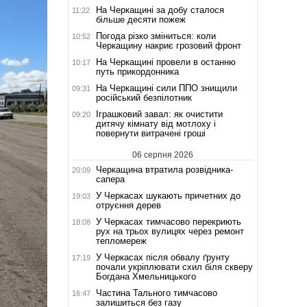
На Черкащині за добу сталося
11:22
більше десяти пожеж
Погода різко зміниться: коли
10:52
Черкащину накриє грозовий фронт
На Черкащині провели в останню
10:17
путь прикордонника
На Черкащині сили ППО знищили
09:31
російський безпілотник
Іграшковий завал: як очистити
09:20
дитячу кімнату від мотлоху і
повернути витрачені гроші
06 серпня 2026
Черкащина втратила розвідника-
20:09
сапера
У Черкасах шукають причетних до
19:03
отруєння дерев
У Черкасах тимчасово перекриють
18:08
рух на трьох вулицях через ремонт
тепломереж
У Черкасах після обвалу ґрунту
17:19
почали укріплювати схил біля скверу
Богдана Хмельницького
Частина Тального тимчасово
16:47
залишиться без газу