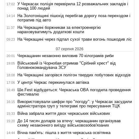
У Черкасах поліція перевірила 12 розважальних закладів і
17:02
понад 100 людей
На Золотоніщині пішохід перебігав дорогу поза переходом і
14:14
потрапив під авто
На Черкащині боржникам за електроенергію
11:37
нараховуватимуть додаткові кошти
На Черкащині через підпал сухої трави вогонь пошкодив ліс
09:23
07 серпня 2026
Черкащанин незаконно виловив 70 кілограмів риби
20:01
Військовий із Чорнобая отримав "Срібний хрест" від
19:05
Головнокомандувача ЗСУ
На Черкащині загорівся полігон твердих побутових відходів
18:08
У центрі Черкас перекинулася автівка
17:06
Ше.Fest відбудеться: Черкаська ОВА погодила проведення
16:49
фестивалю
Використовували шифри про "погоду": у Черкасах засудили
16:15
адміністратора груп у телеграмі про пересування ТЦК
Війна забрала життя двох черкаських військових
15:33
До 14 тисяч доларів за втечу: черкащанин організував
15:20
схему незаконного виїзду військовозобов'язаних
Вічна пам'ять: пішла з життя черкаська освітянка
14:44