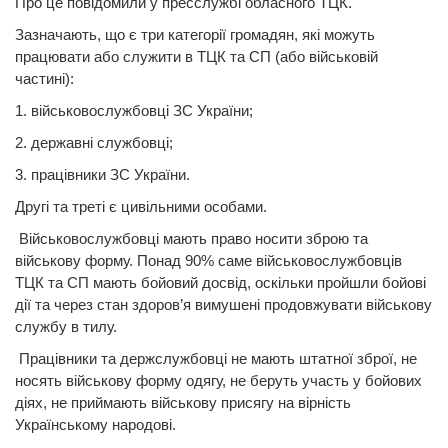
Про це повідомили у пресслужбі обласного ТЦК.
Зазначають, що є три категорії громадян, які можуть
працювати або служити в ТЦК та СП (або військовій
частині):
1. військовослужбовці ЗС України;
2. державні службовці;
3. працівники ЗС України.
Другі та треті є цивільними особами.
Військовослужбовці мають право носити зброю та
військову форму. Понад 90% саме військовослужбовців
ТЦК та СП мають бойовий досвід, оскільки пройшли бойові
дії та через стан здоров’я вимушені продовжувати військову
службу в тилу.
Працівники та держслужбовці не мають штатної зброї, не
носять військову форму одягу, не беруть участь у бойових
діях, не приймають військову присягу на вірність
Українському народові.