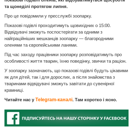
та щонеділі протягом липня.
Про це повідомили у пресслужбі зоопарку.
Показові годівлі проходитимуть щовихідних о 15:00.
Відвідувачі зможуть поспостерігати за одними з
найграційніших мешканців зоопарку — благородними
оленями та європейськими ланями.
Під час заходу працівники зоопарку розповідатимуть про
особливості життя тварин, їхню поведінку, звички та раціон.
У зоопарку зазначають, що показові годівлі будуть цікавими
як для дітей, так і для дорослих, а після знайомства з
тваринами відвідувачі зможуть завітати до сувенірної
крамниці.
Читайте нас у
Telegram-каналі
. Там коротко і ясно.