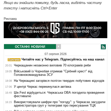
Якщо ви знайшли помилку, будь ласка, виділіть частину
тексту і натисніть Ctrl+Enter
Реклама
ОСТАННІ НОВИНИ
07 серпня 2026
Читайте нас у Telegram. Підписуйтесь на наш канал
Черкащанин незаконно виловив 70 кілограмів риби
20:01
Військовий із Чорнобая отримав "Срібний хрест" від
19:05
Головнокомандувача ЗСУ
На Черкащині загорівся полігон твердих побутових відходів
18:08
У центрі Черкас перекинулася автівка
17:06
Ше.Fest відбудеться: Черкаська ОВА погодила проведення
16:49
фестивалю
Використовували шифри про "погоду": у Черкасах засудили
16:15
адміністратора груп у телеграмі про пересування ТЦК