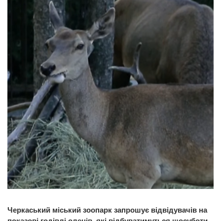
Черкаський міський зоопарк запрошує відвідувачів на
показові годівлі оленів, які відбуватимуться щосуботи