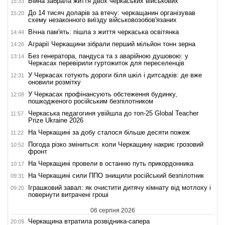
Війна забрала життя двох черкаських військових
15:33
До 14 тисяч доларів за втечу: черкащанин організував
15:20
схему незаконного виїзду військовозобов'язаних
Вічна пам'ять: пішла з життя черкаська освітянка
14:44
Аграрії Черкащини зібрали перший мільйон тонн зерна
14:26
Без генератора, пандуса та з аварійною душовою: у
13:14
Черкасах перевірили гуртожиток для переселенців
У Черкасах готують дороги біля шкіл і дитсадків: де вже
12:31
оновили розмітку
У Черкасах профінансують обстеження будинку,
12:08
пошкодженого російським безпілотником
Черкаська педагогиня увійшла до топ-25 Global Teacher
11:57
Prize Ukraine 2026
На Черкащині за добу сталося більше десяти пожеж
11:22
Погода різко зміниться: коли Черкащину накриє грозовий
10:52
фронт
На Черкащині провели в останню путь прикордонника
10:17
На Черкащині сили ППО знищили російський безпілотник
09:31
Іграшковий завал: як очистити дитячу кімнату від мотлоху і
09:20
повернути витрачені гроші
06 серпня 2026
Черкащина втратила розвідника-сапера
20:09