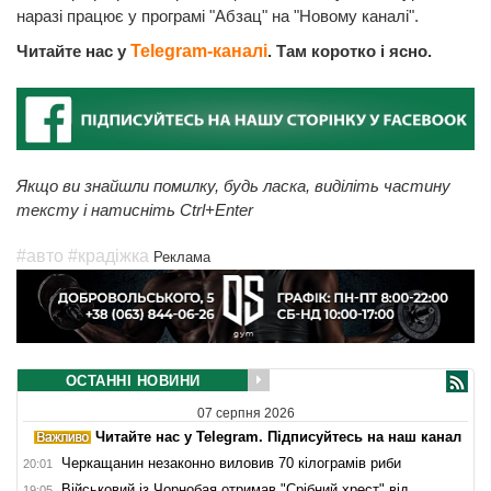
наразі працює у програмі "Абзац" на "Новому каналі".
Читайте нас у
Telegram-каналі
. Там коротко і ясно.
Якщо ви знайшли помилку, будь ласка, виділіть частину
тексту і натисніть Ctrl+Enter
#авто
#крадіжка
Реклама
ОСТАННІ НОВИНИ
07 серпня 2026
Читайте нас у Telegram. Підписуйтесь на наш канал
Черкащанин незаконно виловив 70 кілограмів риби
20:01
Військовий із Чорнобая отримав "Срібний хрест" від
19:05