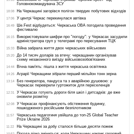
Головнокомандувача ЗСУ
На Черкащині загорівся полігон твердих побутових відходів
18:08
У центрі Черкас перекинулася автівка
17:06
Ше.Fest відбудеться: Черкаська ОВА погодила проведення
16:49
фестивалю
Використовували шифри про "погоду": у Черкасах засудили
16:15
адміністратора груп у телеграмі про пересування ТЦК
Війна забрала життя двох черкаських військових
15:33
До 14 тисяч доларів за втечу: черкащанин організував
15:20
схему незаконного виїзду військовозобов'язаних
Вічна пам'ять: пішла з життя черкаська освітянка
14:44
Аграрії Черкащини зібрали перший мільйон тонн зерна
14:26
Без генератора, пандуса та з аварійною душовою: у
13:14
Черкасах перевірили гуртожиток для переселенців
У Черкасах готують дороги біля шкіл і дитсадків: де вже
12:31
оновили розмітку
У Черкасах профінансують обстеження будинку,
12:08
пошкодженого російським безпілотником
Черкаська педагогиня увійшла до топ-25 Global Teacher
11:57
Prize Ukraine 2026
На Черкащині за добу сталося більше десяти пожеж
11:22
Погода різко зміниться: коли Черкащину накриє грозовий
10:52