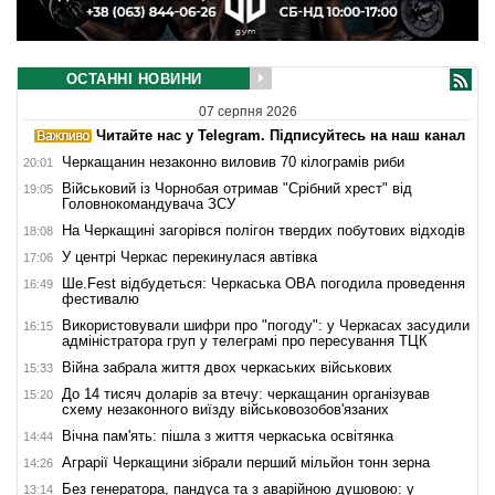
ОСТАННІ НОВИНИ
07 серпня 2026
Читайте нас у Telegram. Підписуйтесь на наш канал
Черкащанин незаконно виловив 70 кілограмів риби
20:01
Військовий із Чорнобая отримав "Срібний хрест" від
19:05
Головнокомандувача ЗСУ
На Черкащині загорівся полігон твердих побутових відходів
18:08
У центрі Черкас перекинулася автівка
17:06
Ше.Fest відбудеться: Черкаська ОВА погодила проведення
16:49
фестивалю
Використовували шифри про "погоду": у Черкасах засудили
16:15
адміністратора груп у телеграмі про пересування ТЦК
Війна забрала життя двох черкаських військових
15:33
До 14 тисяч доларів за втечу: черкащанин організував
15:20
схему незаконного виїзду військовозобов'язаних
Вічна пам'ять: пішла з життя черкаська освітянка
14:44
Аграрії Черкащини зібрали перший мільйон тонн зерна
14:26
Без генератора, пандуса та з аварійною душовою: у
13:14