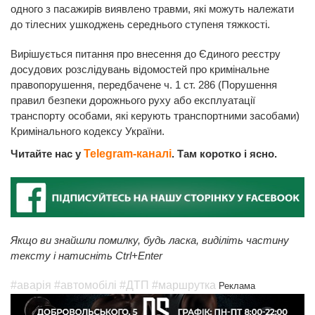
одного з пасажирів виявлено травми, які можуть належати
до тілесних ушкоджень середнього ступеня тяжкості.
Вирішується питання про внесення до Єдиного реєстру
досудових розслідувань відомостей про кримінальне
правопорушення, передбачене ч. 1 ст. 286 (Порушення
правил безпеки дорожнього руху або експлуатації
транспорту особами, які керують транспортними засобами)
Кримінального кодексу України.
Читайте нас у
Telegram-каналі
. Там коротко і ясно.
Якщо ви знайшли помилку, будь ласка, виділіть частину
тексту і натисніть Ctrl+Enter
#аварія
#автомобілі
#ДТП
#маршрутка
Реклама