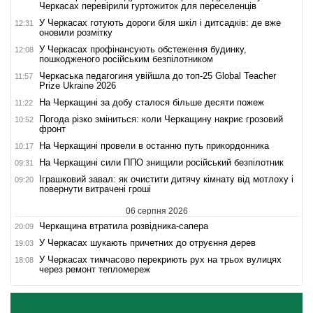
Черкасах перевірили гуртожиток для переселенців
У Черкасах готують дороги біля шкіл і дитсадків: де вже
12:31
оновили розмітку
У Черкасах профінансують обстеження будинку,
12:08
пошкодженого російським безпілотником
Черкаська педагогиня увійшла до топ-25 Global Teacher
11:57
Prize Ukraine 2026
На Черкащині за добу сталося більше десяти пожеж
11:22
Погода різко зміниться: коли Черкащину накриє грозовий
10:52
фронт
На Черкащині провели в останню путь прикордонника
10:17
На Черкащині сили ППО знищили російський безпілотник
09:31
Іграшковий завал: як очистити дитячу кімнату від мотлоху і
09:20
повернути витрачені гроші
06 серпня 2026
Черкащина втратила розвідника-сапера
20:09
У Черкасах шукають причетних до отруєння дерев
19:03
У Черкасах тимчасово перекриють рух на трьох вулицях
18:08
через ремонт тепломереж